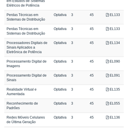
em Estudos de Sistemas
Elétricos de Potência
Perdas Técnicas em
Optativa
3
45
EL133
Sistemas de Distribuição
Perdas Técnicas em
Optativa
3
45
EL133
Sistemas de Distribuição
Processadores Digitais de
Optativa
3
45
EL134
Sinais Aplicados a
Eletrônica de Potência
Processamento Digital de
Optativa
3
45
EL090
Imagens
Processamento Digital de
Optativa
3
45
EL091
Sinais
Realidade Virtual e
Optativa
3
45
EL135
Aumentada
Reconhecimento de
Optativa
3
45
EL055
Padrões
Redes Móveis Celulares
Optativa
3
45
EL136
de Última Geração