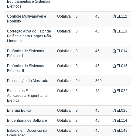
Equipamentos e Sistemas
Elétricos
Controle Multivariável e
Optativa
3
45
EL112
Robusto
Correção Ativa do Fator de
Optativa
3
45
EL113
Potência para Cargas Não
Lineares
Dinâmica de Sistemas
Optativa
3
45
EL014
Elétricos I
Dinâmica de Sistemas
Optativa
3
45
EL015
Elétricos II
Dissertação de Mestrado
Optativa
24
360
Elementos Finitos
Optativa
3
45
EL022
Aplicados à Engenharia
Elétrica
Energia Eólica
Optativa
3
45
EL025
Engenharia de Software
Optativa
3
45
EL114
Estágio em Docência na
Optativa
3
45
EL149
Graduação I