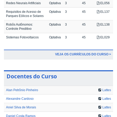
Redes Neurais Artificiais
Optativa
3
45
EL056
Requisitos de Acesso de
Optativa
3
45
EL137
Parques Eólicos e Solares
Robôs Autônomos:
Optativa
3
45
EL138
Controle Preditivo
Sistemas Fotovoltaicos
Optativa
3
45
EL029
VEJA OS CURRÍCULOS DO CURSO >
Docentes do Curso
Alan Petrônio Pinheiro
Lattes
Alexandre Cardoso
Lattes
Aniel Silva de Morais
Lattes
Daniel Costa Ramos
Lattes