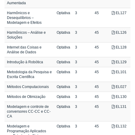
Aumentada
Harmônicos e
Optativa
3
45
EL127
Desequilíbrios –
Modelagem e Efeitos
Harmônicos – Análise e
Optativa
3
45
EL126
Soluções
Internet das Coisas e
Optativa
3
45
EL128
Análise de Dados
Introdução à Robótica
Optativa
3
45
EL129
Metodologia da Pesquisa e
Optativa
3
45
EL101
Escrita Científica
Métodos Computacionais
Optativa
3
45
EL027
Métodos de Otimização
Optativa
3
45
EL130
Modelagem e controle de
Optativa
3
45
EL131
conversores CC-CC e CC-
CA
Modelagem e
Optativa
3
45
EL132
Programação Aplicados