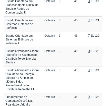
Estudo Orientado em
Optativa
3
45
EL119
Processamento Digital de
Sinais e Redes de
Comunicação II
Estudo Orientado em
Optativa
3
45
EL121
Sistemas Elétricos de
Potência I
Estudo Orientado em
Optativa
3
45
EL122
Sistemas Elétricos de
Potência II
Estudos Avançados sobre
Optativa
3
45
EL123
Proteção de Sistemas de
Distribuição de Energia
Elétrica
Estudos Avançados sobre
Optativa
3
45
EL124
Qualidade da Energia
Elétrica no Âmbito do
Módulo 8 dos
Procedimentos de
Distribuição da ANEEL
Fundamentos de
Optativa
3
45
EL125
Computação Gráfica,
Realidade Virtual e