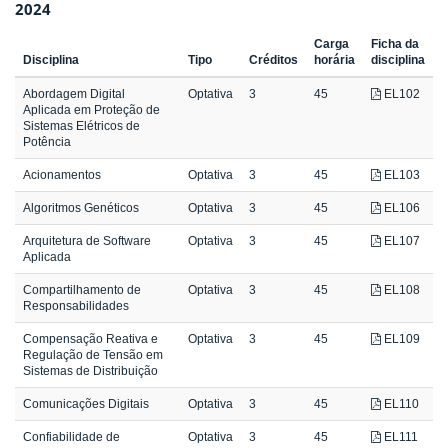
2024
Carga
Ficha da
Disciplina
Tipo
Créditos
horária
disciplina
Abordagem Digital
Optativa
3
45
EL102
Aplicada em Proteção de
Sistemas Elétricos de
Potência
Acionamentos
Optativa
3
45
EL103
Algoritmos Genéticos
Optativa
3
45
EL106
Arquitetura de Software
Optativa
3
45
EL107
Aplicada
Compartilhamento de
Optativa
3
45
EL108
Responsabilidades
Compensação Reativa e
Optativa
3
45
EL109
Regulação de Tensão em
Sistemas de Distribuição
Comunicações Digitais
Optativa
3
45
EL110
Confiabilidade de
Optativa
3
45
EL111