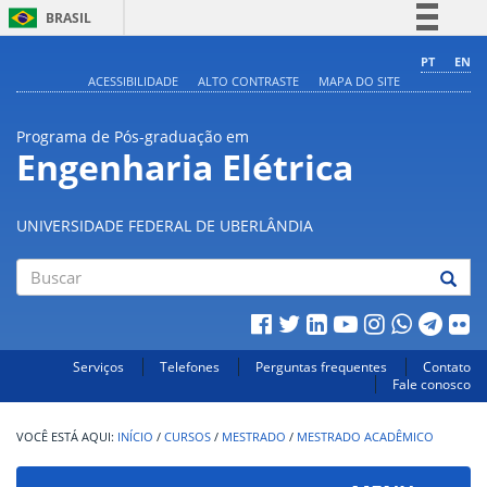
BRASIL
Simplifique!
PT
EN
ACESSIBILIDADE
ALTO CONTRASTE
MAPA DO SITE
Comunica BR
Participe
Programa de Pós-graduação em
Acesso à informação
Engenharia Elétrica
Legislação
Canais
UNIVERSIDADE FEDERAL DE UBERLÂNDIA
Buscar
Serviços
Telefones
Perguntas frequentes
Contato
Fale conosco
INÍCIO
/
CURSOS
/
MESTRADO
/
MESTRADO ACADÊMICO