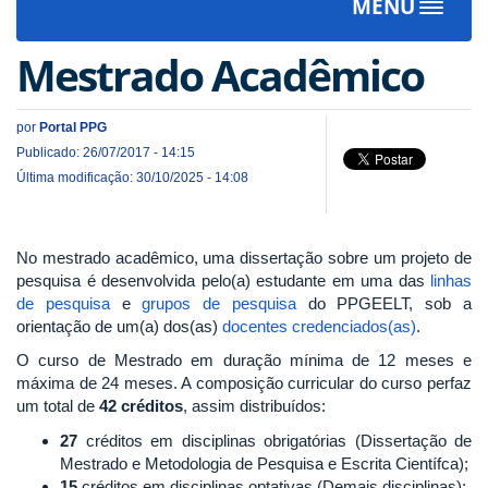
MENU
Toggle
navigat
Mestrado Acadêmico
por
Portal PPG
Publicado: 26/07/2017 - 14:15
Última modificação: 30/10/2025 - 14:08
No mestrado acadêmico, uma dissertação sobre um projeto de
pesquisa é desenvolvida pelo(a) estudante em uma das
linhas
de pesquisa
e
grupos de pesquisa
do PPGEELT, sob a
orientação de um(a) dos(as)
docentes credenciados(as)
.
O curso de Mestrado em duração mínima de 12 meses e
máxima de 24 meses. A composição curricular do curso perfaz
um total de
42
créditos
, assim distribuídos:
27
créditos em disciplinas obrigatórias (Dissertação de
Mestrado e Metodologia de Pesquisa e Escrita Científca);
15
créditos em disciplinas optativas (Demais disciplinas);