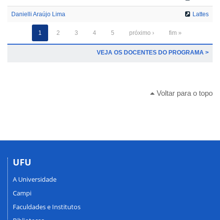
Danielli Araújo Lima
Lattes
1
2
3
4
5
próximo ›
fim »
VEJA OS DOCENTES DO PROGRAMA >
Voltar para o topo
UFU
A Universidade
Campi
Faculdades e Institutos