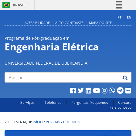
BRASIL
Simplifique!
PT
EN
ACESSIBILIDADE
ALTO CONTRASTE
MAPA DO SITE
Comunica BR
Participe
Programa de Pós-graduação em
Acesso à informação
Engenharia Elétrica
Legislação
Canais
UNIVERSIDADE FEDERAL DE UBERLÂNDIA
Buscar
Serviços
Telefones
Perguntas frequentes
Contato
Fale conosco
INÍCIO
/
PESSOAS
/
DOCENTES