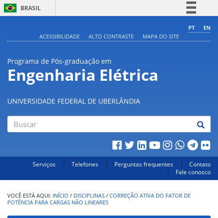
BRASIL
Simplifique!
PT
EN
ACESSIBILIDADE
ALTO CONTRASTE
MAPA DO SITE
Comunica BR
Participe
Programa de Pós-graduação em
Acesso à informação
Engenharia Elétrica
Legislação
Canais
UNIVERSIDADE FEDERAL DE UBERLÂNDIA
Buscar
Serviços
Telefones
Perguntas frequentes
Contato
Fale conosco
INÍCIO
/
DISCIPLINAS
/
CORREÇÃO ATIVA DO FATOR DE
POTÊNCIA PARA CARGAS NÃO LINEARES