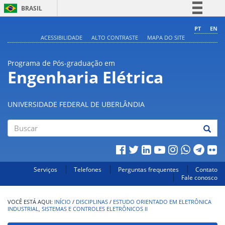
BRASIL
Simplifique!
PT
EN
ACESSIBILIDADE
ALTO CONTRASTE
MAPA DO SITE
Comunica BR
Participe
Programa de Pós-graduação em
Acesso à informação
Engenharia Elétrica
Legislação
Canais
UNIVERSIDADE FEDERAL DE UBERLÂNDIA
Buscar
Serviços
Telefones
Perguntas frequentes
Contato
Fale conosco
INÍCIO
/
DISCIPLINAS
/
ESTUDO ORIENTADO EM ELETRÔNICA
INDUSTRIAL, SISTEMAS E CONTROLES ELETRÔNICOS II