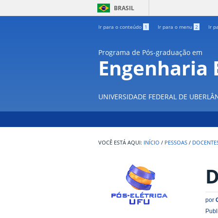
BRASIL
Ir para o conteúdo
1
Ir para o menu
2
Ir p
Programa de Pós-graduação em
Engenharia E
UNIVERSIDADE FEDERAL DE UBERLÂ
INÍCIO
/
PESSOAS
/
DOCENTE
D
por
Publ