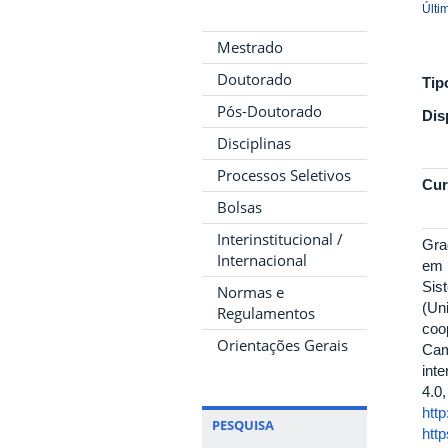
Últi
Mestrado
Doutorado
Tip
Pós-Doutorado
Dis
Disciplinas
Processos Seletivos
Cur
Bolsas
Interinstitucional /
Gra
Internacional
em 
Sis
Normas e
(Un
Regulamentos
coo
Orientações Gerais
Cam
int
4.0
http
PESQUISA
http