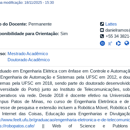
ma modificação: 18/11/2025 - 15:30
o do Docente:
Permanente
Lattes
danielramos
ponibilidade para Orientação:
Sim
+55 34 3821
so:
Mestrado Acadêmico
Doutorado Acadêmico
duado em Engenharia Elétrica com ênfase em Controle e Automa
Engenharia de Automação e Sistemas pela UFSC em 2012, e dou
temas pela UFSC em 2018, sendo parte do doutorado desenvolvido
iversidade do Porto) junto ao Instituto de Telecomunicações, so
perativos via rede. Desde 2018 é docente efetivo na Universid
pus Patos de Minas, no curso de Engenharia Eletrônica e de
eresse de pesquisa e extensão incluem a Robótica Móvel, Robótica Coo
, Internet das Coisas, Educação para Engenharias e Divulgação Ci
://www.feelt.ufu.br/graduacao/engenharia-eletronica-e-de-telecomunic
s://robopatos.cafe/
|| Web of Science e Publons (T