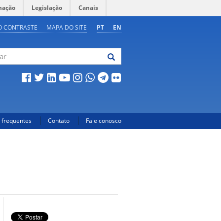
mação
Legislação
Canais
O CONTRASTE
MAPA DO SITE
PT
EN
 frequentes
Contato
Fale conosco