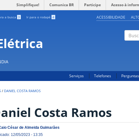
Simplifique!
Comunica BR
Participe
Acesso à infor
ACESSIBILIDADE
ALT
ara a busca
3
Ir para o rodapé
4
létrica
Buscar
NDIA
Serviços
Telefones
Perguntas
S
/
DANIEL COSTA RAMOS
aniel Costa Ramos
Caio César de Almeida Guimarães
icado: 12/05/2023 - 13:35