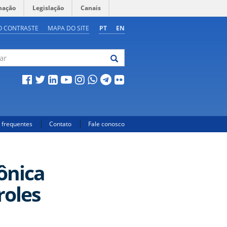
mação
Legislação
Canais
O CONTRASTE
MAPA DO SITE
PT
EN
 frequentes
Contato
Fale conosco
ônica
roles