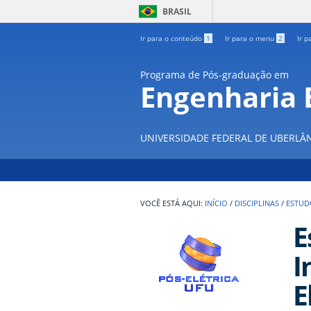
BRASIL
Ir para o conteúdo
1
Ir para o menu
2
Ir p
Programa de Pós-graduação em
Engenharia E
UNIVERSIDADE FEDERAL DE UBERLÂ
INÍCIO
/
DISCIPLINAS
/
ESTUD
E
I
E