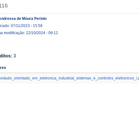
116
Andressa de Moura Periolo
icado: 07/11/2023 - 15:58
ma modificação: 22/10/2024 - 09:12
ditos:
3
exo
estudo_orientado_em_eletronica_industrial_sistemas_e_controles_eletronicos_i.