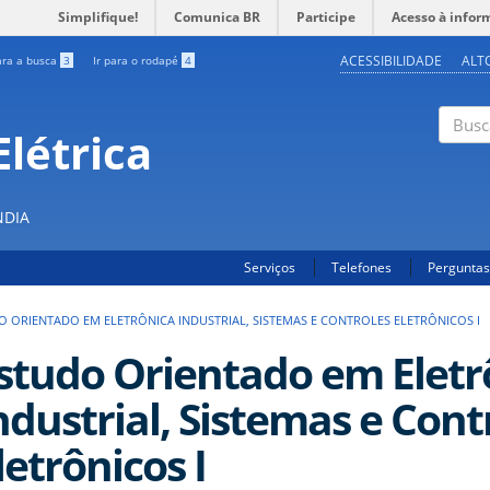
Simplifique!
Comunica BR
Participe
Acesso à infor
ACESSIBILIDADE
ALT
ara a busca
3
Ir para o rodapé
4
létrica
Buscar
NDIA
Serviços
Telefones
Perguntas
O ORIENTADO EM ELETRÔNICA INDUSTRIAL, SISTEMAS E CONTROLES ELETRÔNICOS I
studo Orientado em Eletr
ndustrial, Sistemas e Cont
letrônicos I