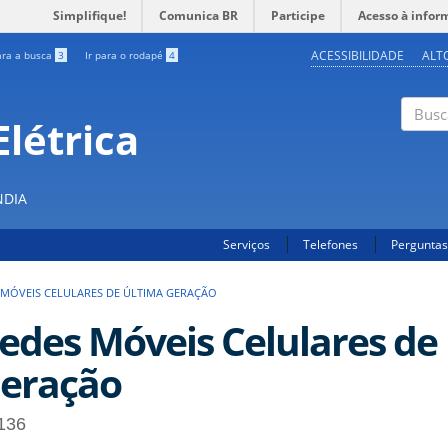
Simplifique!
Comunica BR
Participe
Acesso à infor
ACESSIBILIDADE
ALT
ara a busca
3
Ir para o rodapé
4
létrica
Buscar
NDIA
Serviços
Telefones
Perguntas
 MÓVEIS CELULARES DE ÚLTIMA GERAÇÃO
edes Móveis Celulares de
eração
136