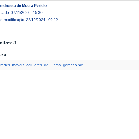
Andressa de Moura Periolo
icado: 07/11/2023 - 15:30
ma modificação: 22/10/2024 - 09:12
ditos:
3
exo
redes_moveis_celulares_de_ultima_geracao.pdf