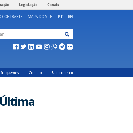
mação
Legislação
Canais
O CONTRASTE
MAPA DO SITE
PT
EN
 frequentes
Contato
Fale conosco
 Última