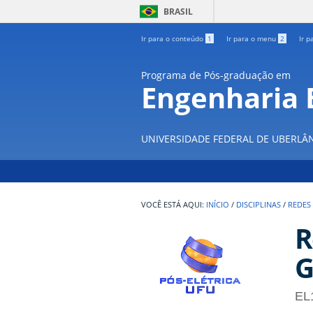
BRASIL
Ir para o conteúdo
1
Ir para o menu
2
Ir p
Programa de Pós-graduação em
Engenharia E
UNIVERSIDADE FEDERAL DE UBERLÂ
INÍCIO
/
DISCIPLINAS
/
REDES
R
G
EL