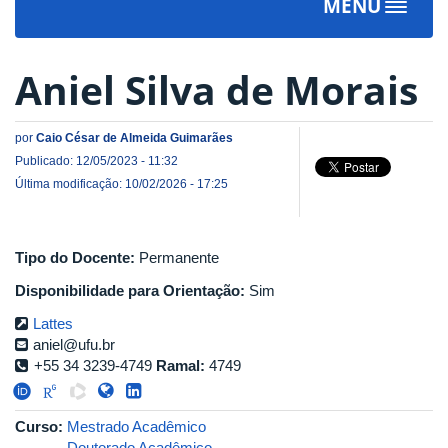
MENU
Toggle
navigat
Aniel Silva de Morais
por
Caio César de Almeida Guimarães
Publicado: 12/05/2023 - 11:32
Última modificação: 10/02/2026 - 17:25
Tipo do Docente:
Permanente
Disponibilidade para Orientação:
Sim
Lattes
aniel@ufu.br
+55 34 3239-4749
Ramal:
4749
Curso:
Mestrado Acadêmico
Doutorado Acadêmico