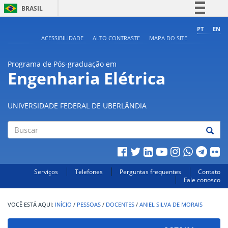
BRASIL
Simplifique!
PT
EN
ACESSIBILIDADE
ALTO CONTRASTE
MAPA DO SITE
Comunica BR
Participe
Programa de Pós-graduação em
Acesso à informação
Engenharia Elétrica
Legislação
Canais
UNIVERSIDADE FEDERAL DE UBERLÂNDIA
Buscar
Serviços
Telefones
Perguntas frequentes
Contato
Fale conosco
INÍCIO
/
PESSOAS
/
DOCENTES
/
ANIEL SILVA DE MORAIS