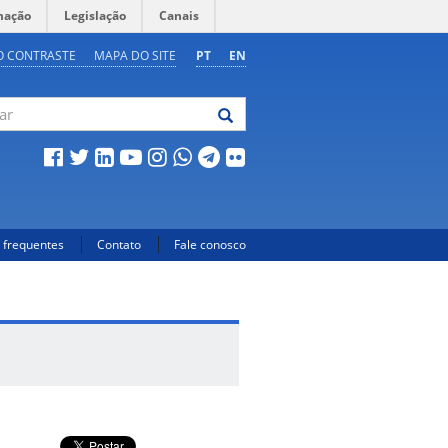
mação
Legislação
Canais
O CONTRASTE
MAPA DO SITE
PT
EN
 frequentes
Contato
Fale conosco