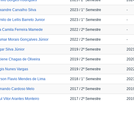
xandre Carvalho Silva
2023
/ 1° Semestre
-
ilo de Lellis Barreto Junior
2023
/ 1° Semestre
-
a Camila Ferreira Mamede
2022
/ 2º Semestre
-
smar Morais Gonçalves Júnior
2022
/ 2º Semestre
-
ar Silva Júnior
2019
/ 2º Semestre
202
iene Chagas de Oliveira
2019
/ 2º Semestre
202
gis Nunes Vargas
2019
/ 2º Semestre
202
rson Flavio Mendes de Lima
2018
/ 1° Semestre
202
rnando Cardoso Melo
2017
/ 2º Semestre
201
l Vitor Arantes Monteiro
2017
/ 2º Semestre
201