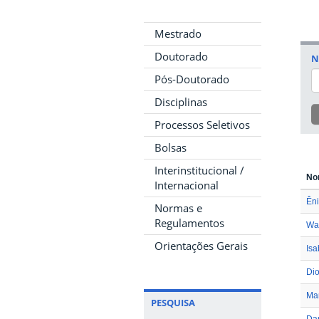
Mestrado
Doutorado
N
Pós-Doutorado
Disciplinas
Processos Seletivos
Bolsas
Interinstitucional /
No
Internacional
Ên
Normas e
Regulamentos
Wa
Orientações Gerais
Isa
Di
Mar
PESQUISA
Dan