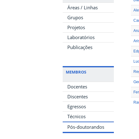
Áreas / Linhas
Ale
Grupos
Cam
Projetos
An
Laboratórios
Ari
Publicações
Edg
Luc
MEMBROS
Re
Ge
Docentes
Fe
Discentes
Rau
Egressos
Técnicos
Pós-doutorandos