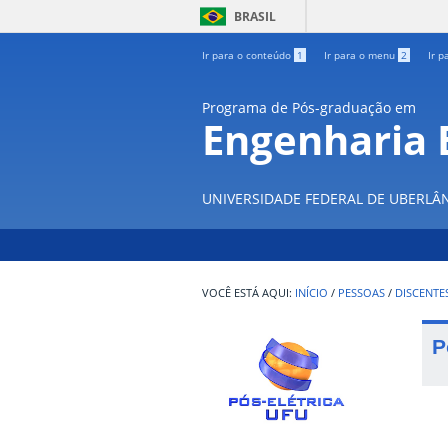
BRASIL
Ir para o conteúdo
1
Ir para o menu
2
Ir p
Programa de Pós-graduação em
Engenharia E
UNIVERSIDADE FEDERAL DE UBERLÂ
INÍCIO
/
PESSOAS
/
DISCENTE
P