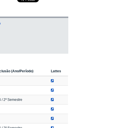
O
lusão (Ano/Período)
Lattes
4
/ 2º Semestre
4
/ 2º Semestre