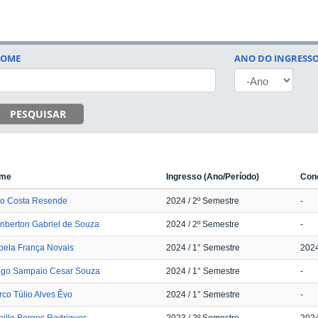
OME
ANO DO INGRESS
ANO
PESQUISAR
me
Ingresso (Ano/Período)
Conc
io Costa Resende
2024
/ 2º Semestre
-
nberton Gabriel de Souza
2024
/ 2º Semestre
-
bela França Novais
2024
/ 1° Semestre
202
ogo Sampaio Cesar Souza
2024
/ 1° Semestre
-
co Túlio Alves Êvo
2024
/ 1° Semestre
-
illo Borges Rodrigues
2023
/ 2º Semestre
202