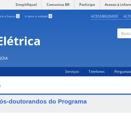
Simplifique!
Comunica BR
Participe
Acesso à infor
ACESSIBILIDADE
ALT
ara a busca
3
Ir para o rodapé
4
létrica
Buscar
NDIA
Serviços
Telefones
Perguntas
S
ós-doutorandos do Programa