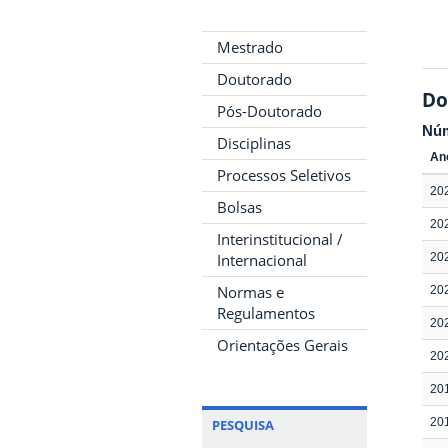
Mestrado
Doutorado
Do
Pós-Doutorado
Nú
Disciplinas
An
Processos Seletivos
20
Bolsas
20
Interinstitucional /
Internacional
20
Normas e
20
Regulamentos
20
Orientações Gerais
20
20
20
PESQUISA