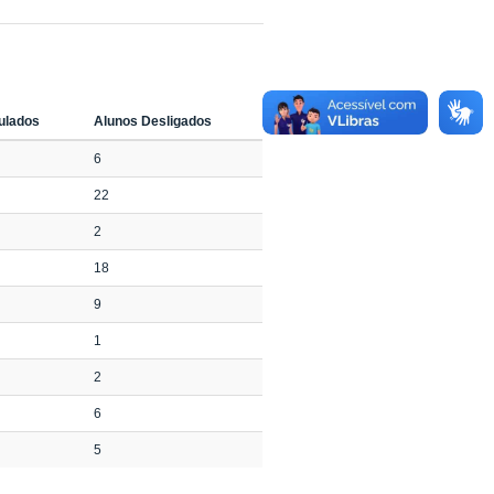
tulados
Alunos Desligados
6
22
2
18
9
1
2
6
5