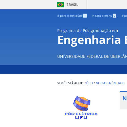
BRASIL
Ir para o conteúdo
1
Ir para o menu
2
Ir p
Programa de Pós-graduação em
Engenharia E
UNIVERSIDADE FEDERAL DE UBERLÂ
INÍCIO
/
NOSSOS NÚMEROS
N