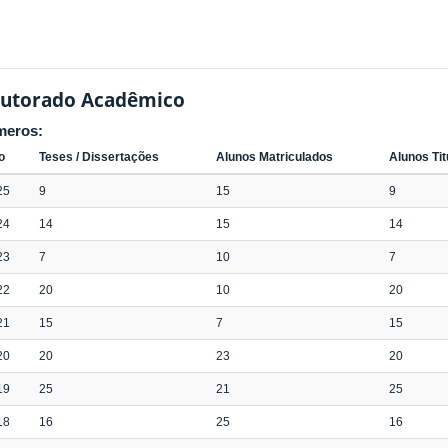
utorado Acadêmico
meros:
o
Teses / Dissertações
Alunos Matriculados
Alunos Ti
25
9
15
9
24
14
15
14
23
7
10
7
22
20
10
20
21
15
7
15
20
20
23
20
19
25
21
25
18
16
25
16