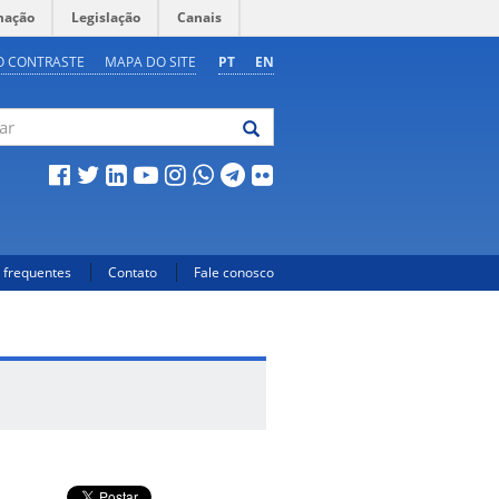
mação
Legislação
Canais
O CONTRASTE
MAPA DO SITE
PT
EN
 frequentes
Contato
Fale conosco