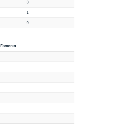
3
1
9
 Fomento