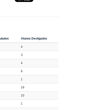
tulados
Alunos Desligados
4
3
4
6
1
19
10
1