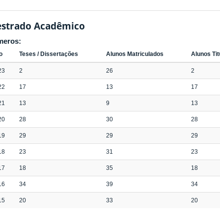
strado Acadêmico
meros:
o
Teses / Dissertações
Alunos Matriculados
Alunos Ti
23
2
26
2
22
17
13
17
21
13
9
13
20
28
30
28
19
29
29
29
18
23
31
23
17
18
35
18
16
34
39
34
15
20
33
20