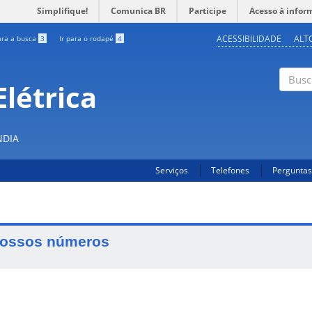
Simplifique!
Comunica BR
Participe
Acesso à infor
ACESSIBILIDADE
ALT
ara a busca
3
Ir para o rodapé
4
létrica
Buscar
NDIA
Serviços
Telefones
Perguntas
ossos números