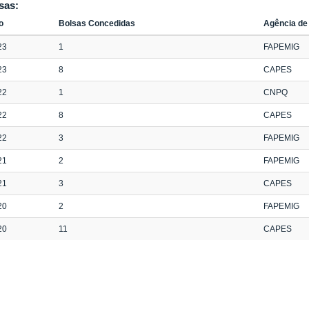
sas:
o
Bolsas Concedidas
Agência de
23
1
FAPEMIG
23
8
CAPES
22
1
CNPQ
22
8
CAPES
22
3
FAPEMIG
21
2
FAPEMIG
21
3
CAPES
20
2
FAPEMIG
20
11
CAPES