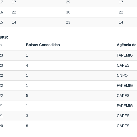
17
17
29
17
16
22
36
22
15
14
23
14
sas:
o
Bolsas Concedidas
Agência de
23
1
FAPEMIG
23
4
CAPES
22
1
CNPQ
22
1
FAPEMIG
22
5
CAPES
21
1
FAPEMIG
21
3
CAPES
20
8
CAPES