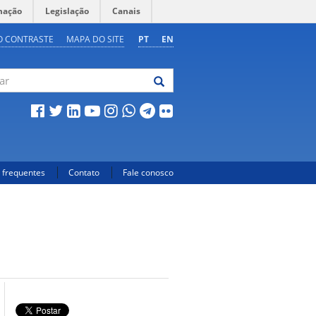
mação
Legislação
Canais
O CONTRASTE
MAPA DO SITE
PT
EN
 frequentes
Contato
Fale conosco