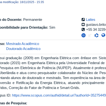
ma modificação: 18/11/2025 - 15:35
o do Docente:
Permanente
Lattes
gustavo.brit
ponibilidade para Orientação:
Sim
+55 34 3239
so:
Mestrado Acadêmico
Doutorado Acadêmico
sui graduação (2009) em Engenharia Elétrica com ênfase em Sist
torado (2015) em Engenharia Elétrica pela Universidade Federal de 
Pesquisa em Eletrônica de Potência (NUPEP). Atualmente é professo
Uberlândia e atua como pesquisador colaborador do Núcleo de Pesq
entando alunos de doutorado e mestrado. Tem experiência na área de
versão e Retificação da Energia Elétrica, atuando principalmente
ridos, Correção do Fator de Potência e Smart-Grids.
pus ID:
https://www.scopus.com/authid/detail.uri?authorId=3527544
has de Pesquisa: