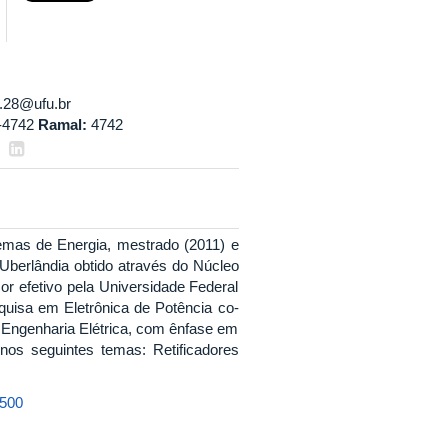
o.28@ufu.br
-4742
Ramal:
4742
emas de Energia, mestrado (2011) e
Uberlândia obtido através do Núcleo
r efetivo pela Universidade Federal
uisa em Eletrônica de Potência co-
 Engenharia Elétrica, com ênfase em
 nos seguintes temas: Retificadores
9500