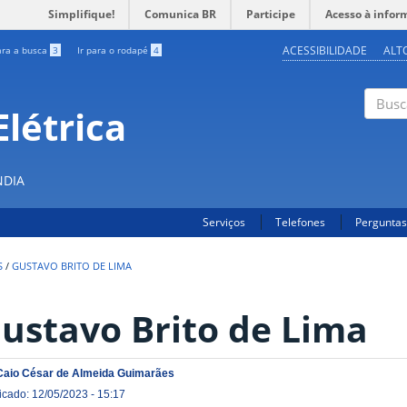
Simplifique!
Comunica BR
Participe
Acesso à infor
ACESSIBILIDADE
ALT
ara a busca
3
Ir para o rodapé
4
létrica
Buscar
NDIA
Serviços
Telefones
Perguntas
S
/
GUSTAVO BRITO DE LIMA
ustavo Brito de Lima
Caio César de Almeida Guimarães
icado: 12/05/2023 - 15:17