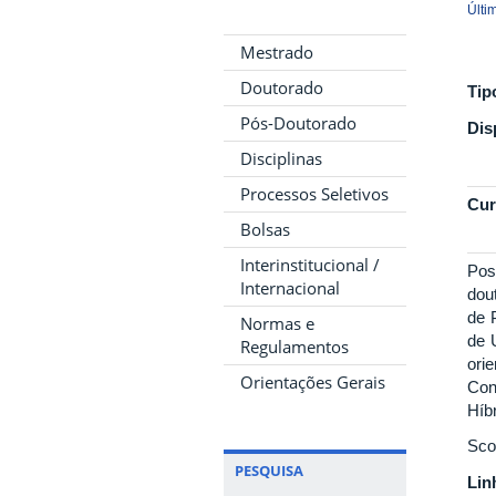
Últi
Mestrado
Doutorado
Tip
Pós-Doutorado
Dis
Disciplinas
Processos Seletivos
Cur
Bolsas
Interinstitucional /
Pos
Internacional
dou
de 
Normas e
de 
Regulamentos
ori
Orientações Gerais
Con
Híb
Sco
PESQUISA
Lin