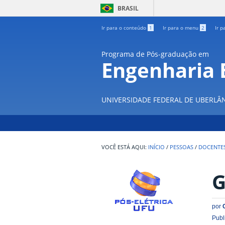
BRASIL
Ir para o conteúdo
1
Ir para o menu
2
Ir p
Programa de Pós-graduação em
Engenharia E
UNIVERSIDADE FEDERAL DE UBERLÂ
INÍCIO
/
PESSOAS
/
DOCENTE
G
por
Publ