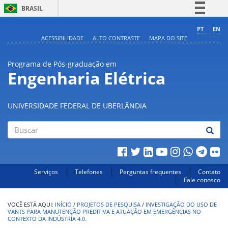
BRASIL
Simplifique!
PT
EN
ACESSIBILIDADE
ALTO CONTRASTE
MAPA DO SITE
Comunica BR
Participe
Programa de Pós-graduação em
Acesso à informação
Engenharia Elétrica
Legislação
Canais
UNIVERSIDADE FEDERAL DE UBERLÂNDIA
Buscar
Serviços
Telefones
Perguntas frequentes
Contato
Fale conosco
INÍCIO
/
PROJETOS DE PESQUISA
/
INVESTIGAÇÃO DO USO DE
VANTS PARA MANUTENÇÃO PREDITIVA E ATUAÇÃO EM EMERGÊNCIAS NO
CONTEXTO DA INDÚSTRIA 4.0.