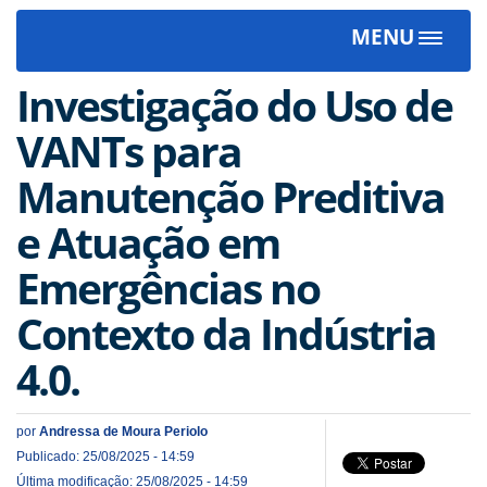
MENU
Toggle
navigat
Investigação do Uso de
VANTs para
Manutenção Preditiva
e Atuação em
Emergências no
Contexto da Indústria
4.0.
por
Andressa de Moura Periolo
Publicado: 25/08/2025 - 14:59
Última modificação: 25/08/2025 - 14:59