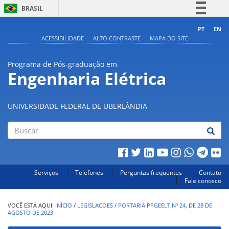
BRASIL
Simplifique!
PT
EN
ACESSIBILIDADE
ALTO CONTRASTE
MAPA DO SITE
Comunica BR
Participe
Programa de Pós-graduação em
Acesso à informação
Engenharia Elétrica
Legislação
Canais
UNIVERSIDADE FEDERAL DE UBERLÂNDIA
Buscar
Serviços
Telefones
Perguntas frequentes
Contato
Fale conosco
INÍCIO
/
LEGISLACOES
/
PORTARIA PPGEELT Nº 24, DE 28 DE
AGOSTO DE 2023