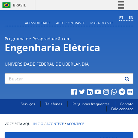
BRASIL
Simplifique!
PT
EN
ACESSIBILIDADE
ALTO CONTRASTE
MAPA DO SITE
Comunica BR
Participe
Programa de Pós-graduação em
Acesso à informação
Engenharia Elétrica
Legislação
Canais
UNIVERSIDADE FEDERAL DE UBERLÂNDIA
Buscar
Serviços
Telefones
Perguntas frequentes
Contato
Fale conosco
INÍCIO
/
ACONTECE
/
ACONTECE