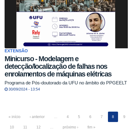
EXTENSÃO
Minicurso - Modelagem e
detecção/localização de falhas nos
enrolamentos de máquinas elétricas
Programa de Pós-doutorado da UFU no âmbito do PPGEELT
30/09/2024 - 13:54
« início
‹ anterior
…
4
5
6
7
8
9
10
11
12
…
próximo ›
fim »