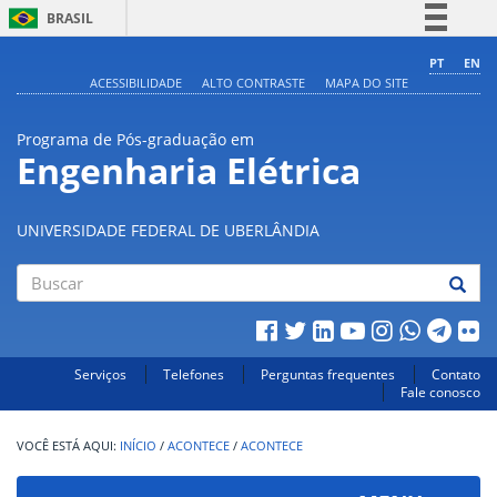
BRASIL
Simplifique!
PT
EN
ACESSIBILIDADE
ALTO CONTRASTE
MAPA DO SITE
Comunica BR
Participe
Programa de Pós-graduação em
Acesso à informação
Engenharia Elétrica
Legislação
Canais
UNIVERSIDADE FEDERAL DE UBERLÂNDIA
Buscar
Serviços
Telefones
Perguntas frequentes
Contato
Fale conosco
INÍCIO
/
ACONTECE
/
ACONTECE