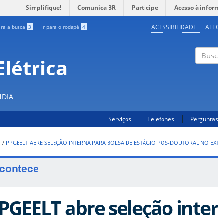
Simplifique!
Comunica BR
Participe
Acesso à infor
ACESSIBILIDADE
ALT
ara a busca
3
Ir para o rodapé
4
létrica
Buscar
NDIA
Serviços
Telefones
Perguntas
1
/
PPGEELT ABRE SELEÇÃO INTERNA PARA BOLSA DE ESTÁGIO PÓS-DOUTORAL NO EXT
contece
PGEELT abre seleção inte