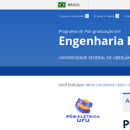
BRASIL
Ir para o conteúdo
1
Ir para o menu
2
Ir p
Programa de Pós-graduação em
Engenharia E
UNIVERSIDADE FEDERAL DE UBERLÂ
INÍCIO
/
ACONTECE
/
2025
/
1
A
P