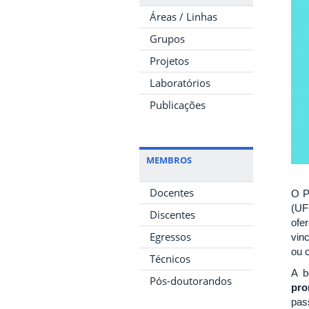
Áreas / Linhas
Grupos
Projetos
Laboratórios
Publicações
MEMBROS
Docentes
O P
(UF
Discentes
ofe
Egressos
vin
ou 
Técnicos
A b
Pós-doutorandos
pro
pas