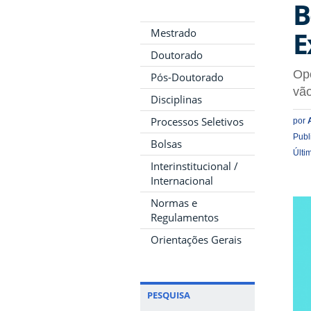
B
E
Mestrado
Doutorado
Opo
Pós-Doutorado
vã
Disciplinas
Processos Seletivos
por
Publ
Bolsas
Últi
Interinstitucional /
Internacional
Normas e
Regulamentos
Orientações Gerais
PESQUISA