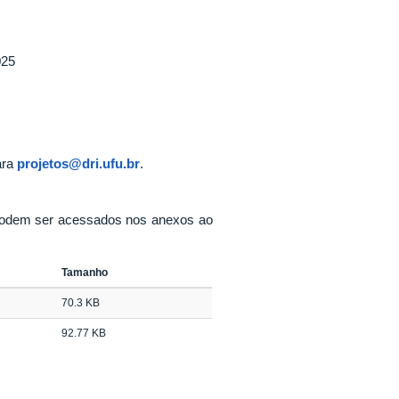
025
ara
projetos@dri.ufu.br
.
odem ser acessados nos anexos ao
Tamanho
70.3 KB
92.77 KB