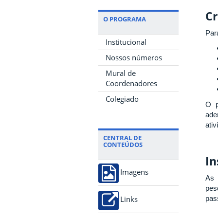
Cr
O PROGRAMA
Par
Institucional
Nossos números
Mural de
Coordenadores
Colegiado
O p
ade
ativ
CENTRAL DE
CONTEÚDOS
In
Imagens
As 
pesq
pas
Links