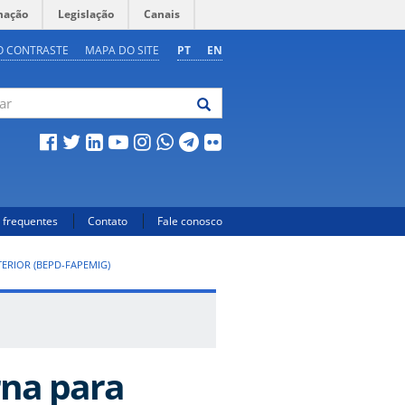
mação
Legislação
Canais
O CONTRASTE
MAPA DO SITE
PT
EN
 frequentes
Contato
Fale conosco
ERIOR (BEPD-FAPEMIG)
rna para