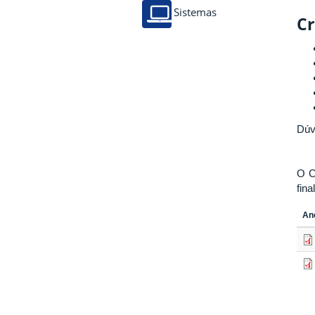
Sistemas
C
Dúv
O C
fina
An