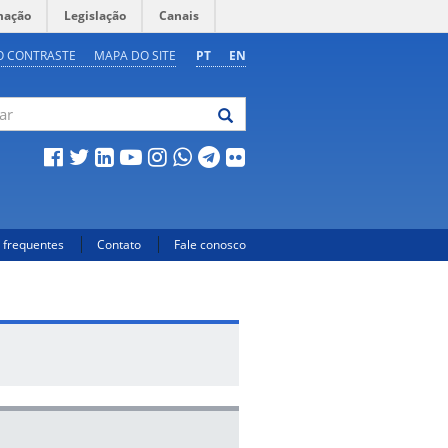
mação
Legislação
Canais
O CONTRASTE
MAPA DO SITE
PT
EN
 frequentes
Contato
Fale conosco