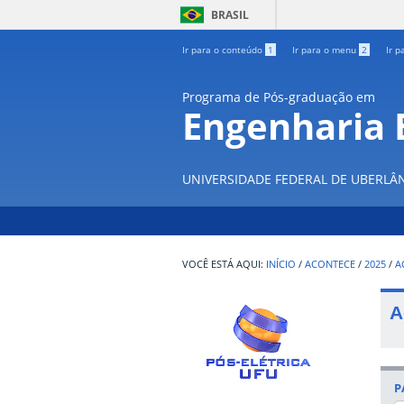
BRASIL
Ir para o conteúdo
1
Ir para o menu
2
Ir p
Programa de Pós-graduação em
Engenharia E
UNIVERSIDADE FEDERAL DE UBERLÂ
INÍCIO
/
ACONTECE
/
2025
/
A
A
P