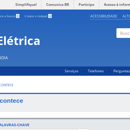
Simplifique!
Comunica BR
Participe
Acesso à infor
ACESSIBILIDADE
ALT
ara a busca
3
Ir para o rodapé
4
létrica
Buscar
NDIA
Serviços
Telefones
Perguntas
CONTECE
contece
ALAVRAS-CHAVE