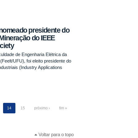
nomeado presidente do
 Mineração do IEEE
ciety
culdade de Engenharia Elétrica da
Feelt/UFU), foi eleito presidente do
striais (Industry Applications
14
15
próximo ›
fim »
Voltar para o topo