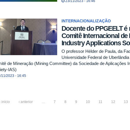
23/11/2023 - 16:46
INTERNACIONALIZAÇÃO
Docente do PPGEELT é 
Comitê Internacional de
Industry Applications So
O professor Hélder de Paula, da Fa
Universidade Federal de Uberlândia (
itê de Mineração (Mining Committee) da Sociedade de Aplicações Indu
iety-IAS)
/11/2023 - 16:45
 início
‹ anterior
…
7
8
9
10
11
12
13