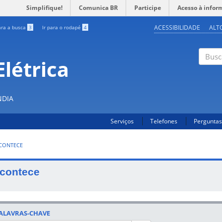
Simplifique!
Comunica BR
Participe
Acesso à infor
ACESSIBILIDADE
ALT
ara a busca
3
Ir para o rodapé
4
létrica
Buscar
NDIA
Serviços
Telefones
Perguntas
CONTECE
contece
ALAVRAS-CHAVE