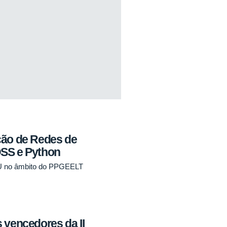
ção de Redes de
DSS e Python
U no âmbito do PPGEELT
 vencedores da II