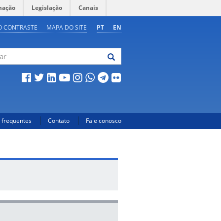
mação
Legislação
Canais
O CONTRASTE
MAPA DO SITE
PT
EN
 frequentes
Contato
Fale conosco