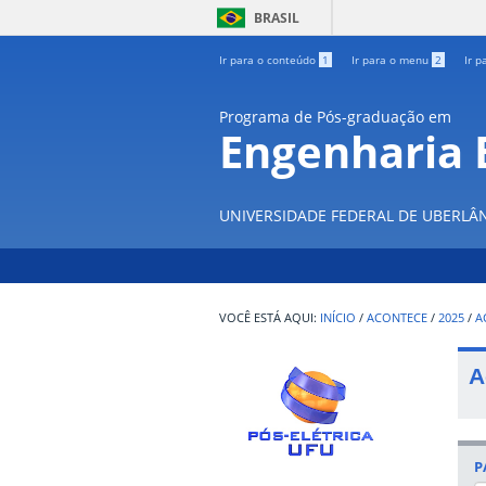
BRASIL
Ir para o conteúdo
1
Ir para o menu
2
Ir p
Programa de Pós-graduação em
Engenharia E
UNIVERSIDADE FEDERAL DE UBERLÂ
INÍCIO
/
ACONTECE
/
2025
/
A
A
P