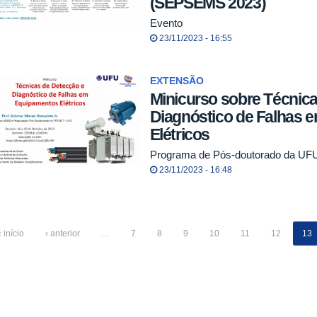
(SEPSEMS 2023)
Evento
23/11/2023 - 16:55
EXTENSÃO
Minicurso sobre Técnic
Diagnóstico de Falhas 
Elétricos
Programa de Pós-doutorado da UF
23/11/2023 - 16:48
 início
‹ anterior
…
7
8
9
10
11
12
13