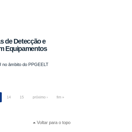
as de Detecção e
em Equipamentos
U no âmbito do PPGEELT
14
15
próximo ›
fim »
Voltar para o topo