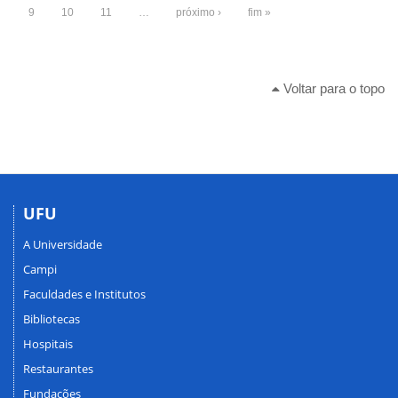
9
10
11
…
próximo ›
fim »
Voltar para o topo
UFU
A Universidade
Campi
Faculdades e Institutos
Bibliotecas
Hospitais
Restaurantes
Fundações