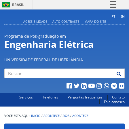
BRASIL
Simplifique!
PT
EN
ACESSIBILIDADE
ALTO CONTRASTE
MAPA DO SITE
Comunica BR
Participe
Programa de Pós-graduação em
Acesso à informação
Engenharia Elétrica
Legislação
Canais
UNIVERSIDADE FEDERAL DE UBERLÂNDIA
Buscar
Serviços
Telefones
Perguntas frequentes
Contato
Fale conosco
INÍCIO
/
ACONTECE
/
2025
/
ACONTECE