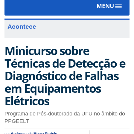
MENU
Toggle
navigat
Acontece
Minicurso sobre
Técnicas de Detecção e
Diagnóstico de Falhas
em Equipamentos
Elétricos
Programa de Pós-doutorado da UFU no âmbito do
PPGEELT
por
Andressa de Moura Periolo