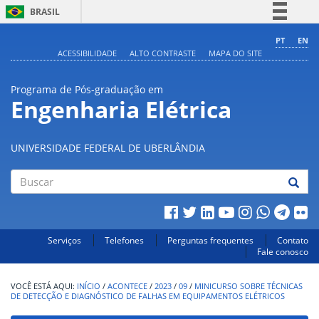
BRASIL
Simplifique!
PT
EN
ACESSIBILIDADE
ALTO CONTRASTE
MAPA DO SITE
Comunica BR
Participe
Programa de Pós-graduação em
Acesso à informação
Engenharia Elétrica
Legislação
Canais
UNIVERSIDADE FEDERAL DE UBERLÂNDIA
Buscar
Serviços
Telefones
Perguntas frequentes
Contato
Fale conosco
INÍCIO
/
ACONTECE
/
2023
/
09
/
MINICURSO SOBRE TÉCNICAS
DE DETECÇÃO E DIAGNÓSTICO DE FALHAS EM EQUIPAMENTOS ELÉTRICOS