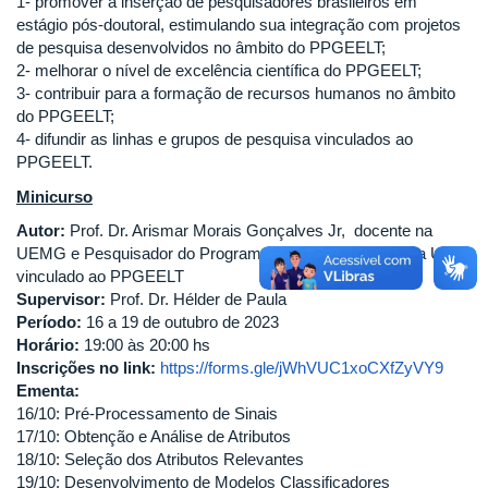
1- promover a inserção de pesquisadores brasileiros em
estágio pós-doutoral, estimulando sua integração com projetos
de pesquisa desenvolvidos no âmbito do PPGEELT;
2- melhorar o nível de excelência científica do PPGEELT;
3- contribuir para a formação de recursos humanos no âmbito
do PPGEELT;
4- difundir as linhas e grupos de pesquisa vinculados ao
PPGEELT.
Minicurso
Autor:
Prof. Dr. Arismar Morais Gonçalves Jr, docente na
UEMG e Pesquisador do Programa de Pós‐Doutorado da UFU
vinculado ao PPGEELT
Supervisor:
Prof. Dr. Hélder de Paula
Período:
16 a 19 de outubro de 2023
Horário:
19:00 às 20:00 hs
Inscrições no link:
https://forms.gle/jWhVUC1xoCXfZyVY9
Ementa:
16/10: Pré‐Processamento de Sinais
17/10: Obtenção e Análise de Atributos
18/10: Seleção dos Atributos Relevantes
19/10: Desenvolvimento de Modelos Classificadores