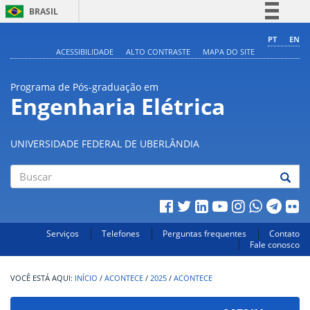
BRASIL
Simplifique!
PT
EN
ACESSIBILIDADE
ALTO CONTRASTE
MAPA DO SITE
Comunica BR
Participe
Programa de Pós-graduação em
Acesso à informação
Engenharia Elétrica
Legislação
Canais
UNIVERSIDADE FEDERAL DE UBERLÂNDIA
Buscar
Serviços
Telefones
Perguntas frequentes
Contato
Fale conosco
INÍCIO
/
ACONTECE
/
2025
/
ACONTECE