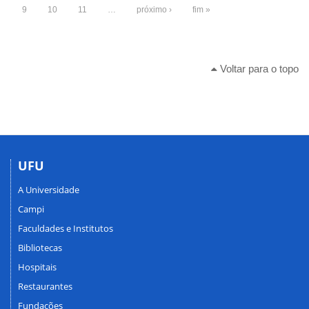
9
10
11
…
próximo ›
fim »
Voltar para o topo
UFU
A Universidade
Campi
Faculdades e Institutos
Bibliotecas
Hospitais
Restaurantes
Fundações