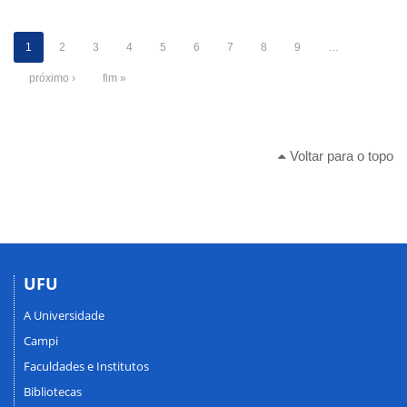
1
2
3
4
5
6
7
8
9
…
próximo ›
fim »
Voltar para o topo
UFU
A Universidade
Campi
Faculdades e Institutos
Bibliotecas