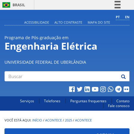
BRASIL
Simplifique!
PT
EN
ACESSIBILIDADE
ALTO CONTRASTE
MAPA DO SITE
Comunica BR
Participe
Programa de Pós-graduação em
Acesso à informação
Engenharia Elétrica
Legislação
Canais
UNIVERSIDADE FEDERAL DE UBERLÂNDIA
Buscar
Serviços
Telefones
Perguntas frequentes
Contato
Fale conosco
INÍCIO
/
ACONTECE
/
2025
/
ACONTECE