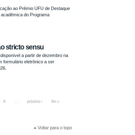
cação ao Prêmio UFU de Destaque
a acadêmica do Programa
 stricto sensu
isponível a partir de dezembro na
 formulário eletrônico a ser
026.
9
…
próximo ›
fim »
Voltar para o topo