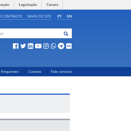
mação
Legislação
Canais
O CONTRASTE
MAPA DO SITE
PT
EN
 frequentes
Contato
Fale conosco