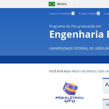
BRASIL
Ir para o conteúdo
1
Ir para o menu
2
Ir p
Programa de Pós-graduação em
Engenharia E
UNIVERSIDADE FEDERAL DE UBERLÂ
INÍCIO
/
ACONTECE
/
2025
/
A
A
P