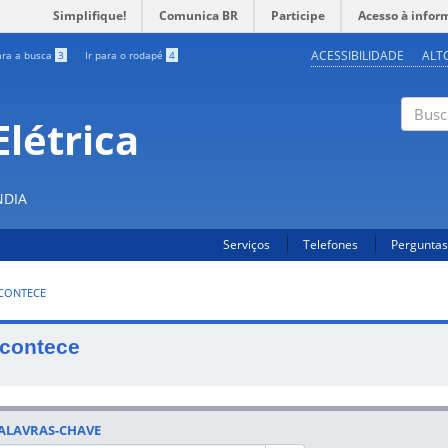
Simplifique!
Comunica BR
Participe
Acesso à infor
ACESSIBILIDADE
ALT
ara a busca
3
Ir para o rodapé
4
létrica
Buscar
NDIA
Serviços
Telefones
Perguntas
CONTECE
contece
ALAVRAS-CHAVE