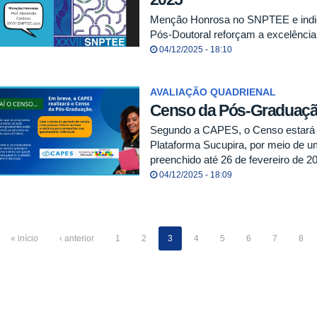
Menção Honrosa no SNPTEE e indi
Pós-Doutoral reforçam a excelênci
04/12/2025 - 18:10
AVALIAÇÃO QUADRIENAL
Censo da Pós-Graduação
Segundo a CAPES, o Censo estará d
Plataforma Sucupira, por meio de um
preenchido até 26 de fevereiro de 2
04/12/2025 - 18:09
« início
‹ anterior
1
2
3
4
5
6
7
8