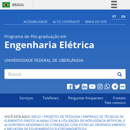
BRASIL
Simplifique!
PT
EN
ACESSIBILIDADE
ALTO CONTRASTE
MAPA DO SITE
Comunica BR
Participe
Programa de Pós-graduação em
Acesso à informação
Engenharia Elétrica
Legislação
Canais
UNIVERSIDADE FEDERAL DE UBERLÂNDIA
Buscar
Serviços
Telefones
Perguntas frequentes
Contato
Fale conosco
INÍCIO
/
PROJETOS DE PESQUISA
/
EMPREGO DE TÉCNICAS DE
ELEMENTOS FINITOS ALIADAS COM A UTILIZAÇÃO DE INTELIGÊNCIA ARTIFICIAL E
ALGORITMOS MODERNOS DE OTIMIZAÇÃO COM VISTAS AO DESENVOLVIMENTO
E MELHORIA DE EQUIPAMENTOS ELETROMAGNÉTICOS.