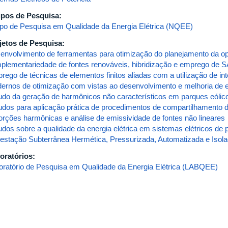
pos de Pesquisa:
po de Pesquisa em Qualidade da Energia Elétrica (NQEE)
jetos de Pesquisa:
envolvimento de ferramentas para otimização do planejamento da o
plementariedade de fontes renováveis, hibridização e emprego de 
ego de técnicas de elementos finitos aliadas com a utilização de intel
ernos de otimização com vistas ao desenvolvimento e melhoria de 
udo da geração de harmônicos não característicos em parques eólico
udos para aplicação prática de procedimentos de compartilhamento d
torções harmônicas e análise de emissividade de fontes não lineares
udos sobre a qualidade da energia elétrica em sistemas elétricos de 
estação Subterrânea Hermética, Pressurizada, Automatizada e Isol
oratórios:
oratório de Pesquisa em Qualidade da Energia Elétrica (LABQEE)