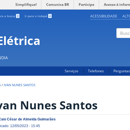
Simplifique!
Comunica BR
Participe
Acesso à infor
ACESSIBILIDADE
ALT
ara a busca
3
Ir para o rodapé
4
létrica
Buscar
NDIA
Serviços
Telefones
Perguntas
S
/
IVAN NUNES SANTOS
van Nunes Santos
Caio César de Almeida Guimarães
icado: 12/05/2023 - 15:45