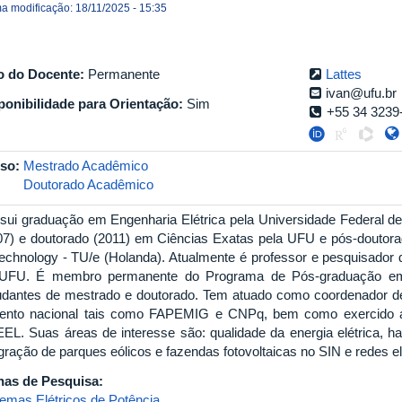
ma modificação: 18/11/2025 - 15:35
o do Docente:
Permanente
Lattes
ivan@ufu.br
ponibilidade para Orientação:
Sim
+55 34 3239
so:
Mestrado Acadêmico
Doutorado Acadêmico
sui graduação em Engenharia Elétrica pela Universidade Federal d
07) e doutorado (2011) em Ciências Exatas pela UFU e pós-doutora
Technology - TU/e (Holanda). Atualmente é professor e pesquisador 
UFU. É membro permanente do Programa de Pós-graduação em E
udantes de mestrado e doutorado. Tem atuado como coordenador de
ento nacional tais como FAPEMIG e CNPq, bem como exercido 
EL. Suas áreas de interesse são: qualidade da energia elétrica, 
gração de parques eólicos e fazendas fotovoltaicas no SIN e redes elé
has de Pesquisa:
temas Elétricos de Potência