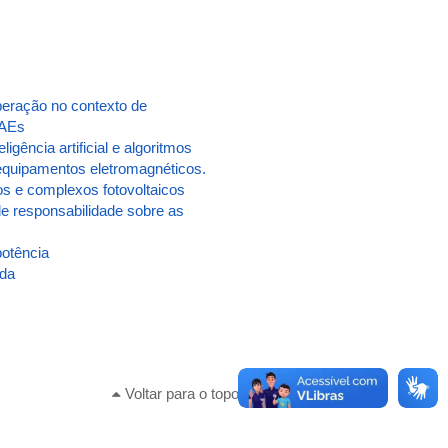
peração no contexto de
SAEs
igência artificial e algoritmos
equipamentos eletromagnéticos.
s e complexos fotovoltaicos
e responsabilidade sobre as
potência
ada
Voltar para o topo