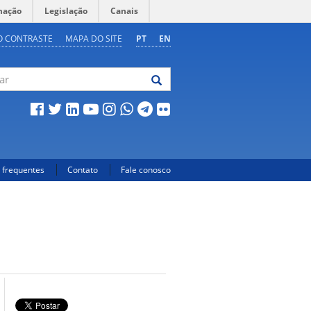
mação
Legislação
Canais
O CONTRASTE
MAPA DO SITE
PT
EN
 frequentes
Contato
Fale conosco