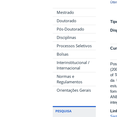
Últi
Mestrado
Doutorado
Tip
Pós-Doutorado
Dis
Disciplinas
Processos Seletivos
Cur
Bolsas
Interinstitucional /
Pos
Internacional
(20
of 
Normas e
da 
Regulamentos
est
Orientações Gerais
fom
ANE
inte
PESQUISA
Lin
Sis