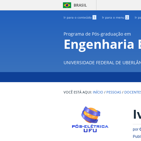
BRASIL
Ir para o conteúdo
1
Ir para o menu
2
Ir p
Programa de Pós-graduação em
Engenharia E
UNIVERSIDADE FEDERAL DE UBERLÂ
INÍCIO
/
PESSOAS
/
DOCENTE
I
por
Publ