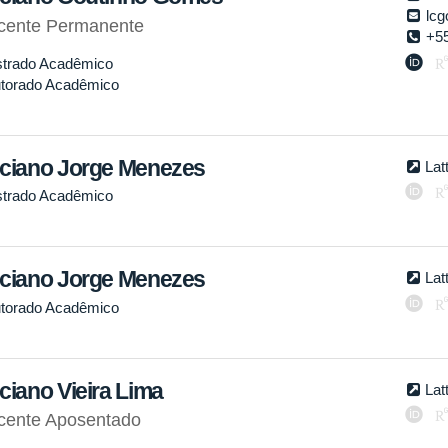
lc
cente Permanente
+5
trado Acadêmico
torado Acadêmico
ciano Jorge Menezes
Lat
trado Acadêmico
ciano Jorge Menezes
Lat
torado Acadêmico
ciano Vieira Lima
Lat
cente Aposentado