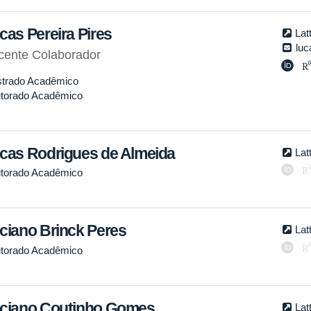
cas Pereira Pires
Lat
luc
cente Colaborador
trado Acadêmico
torado Acadêmico
cas Rodrigues de Almeida
Lat
torado Acadêmico
ciano Brinck Peres
Lat
torado Acadêmico
ciano Coutinho Gomes
Lat