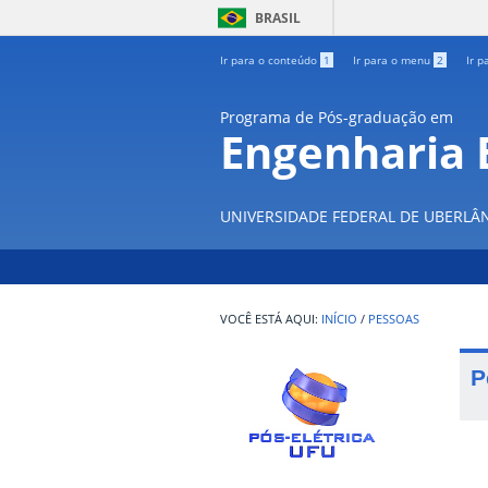
BRASIL
Ir para o conteúdo
1
Ir para o menu
2
Ir p
Programa de Pós-graduação em
Engenharia E
UNIVERSIDADE FEDERAL DE UBERLÂ
INÍCIO
/
PESSOAS
P