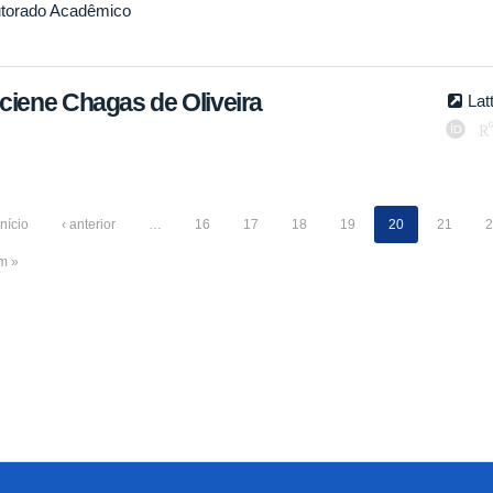
torado Acadêmico
ciene Chagas de Oliveira
Lat
início
‹ anterior
…
16
17
18
19
20
21
2
im »