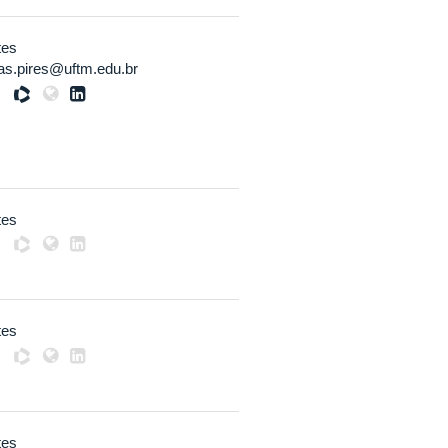
tes
as.pires@uftm.edu.br
tes
tes
tes