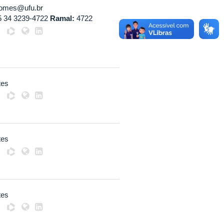
gomes@ufu.br
5 34 3239-4722
Ramal:
4722
tes
tes
tes