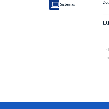
Dou
Sistemas
Lu
« 
f