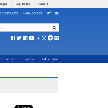
mação
Legislação
Canais
O CONTRASTE
MAPA DO SITE
PT
EN
 frequentes
Contato
Fale conosco