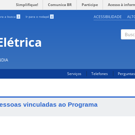
Simplifique!
Comunica BR
Participe
Acesso à infor
ACESSIBILIDADE
ALT
ara a busca
3
Ir para o rodapé
4
létrica
Buscar
NDIA
Serviços
Telefones
Perguntas
essoas vinculadas ao Programa