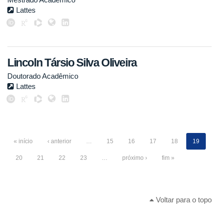
Lattes
Lincoln Társio Silva Oliveira
Doutorado Acadêmico
Lattes
« início
‹ anterior
…
15
16
17
18
19
20
21
22
23
…
próximo ›
fim »
Voltar para o topo