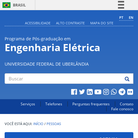
BRASIL
Simplifique!
PT
EN
ACESSIBILIDADE
ALTO CONTRASTE
MAPA DO SITE
Comunica BR
Participe
Programa de Pós-graduação em
Acesso à informação
Engenharia Elétrica
Legislação
Canais
UNIVERSIDADE FEDERAL DE UBERLÂNDIA
Buscar
Serviços
Telefones
Perguntas frequentes
Contato
Fale conosco
INÍCIO
/
PESSOAS