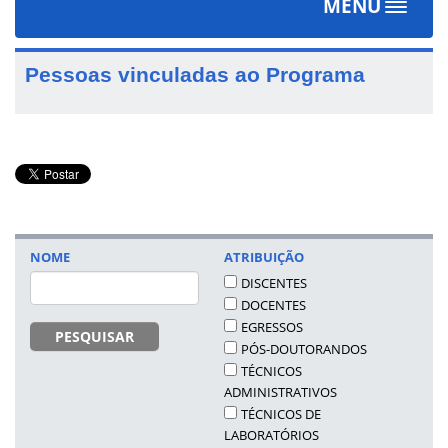
MENU
Toggle
navigat
Pessoas vinculadas ao Programa
NOME
ATRIBUIÇÃO
DISCENTES
DOCENTES
EGRESSOS
PESQUISAR
PÓS-DOUTORANDOS
TÉCNICOS
ADMINISTRATIVOS
TÉCNICOS DE
LABORATÓRIOS