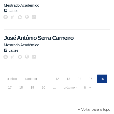
Mestrado Acadêmico
Lattes
José Antônio Serra Carneiro
Mestrado Acadêmico
Lattes
« início
‹ anterior
…
12
13
14
15
16
17
18
19
20
…
próximo ›
fim »
Voltar para o topo