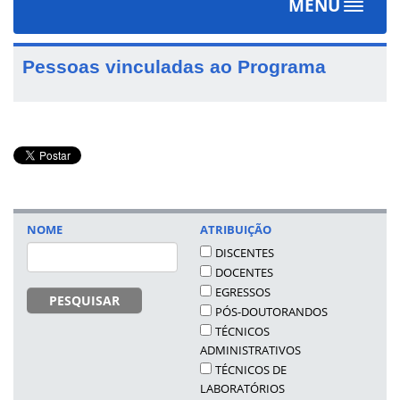
MENU
Toggle
navigat
Pessoas vinculadas ao Programa
NOME
ATRIBUIÇÃO
DISCENTES
DOCENTES
EGRESSOS
PESQUISAR
PÓS-DOUTORANDOS
TÉCNICOS
ADMINISTRATIVOS
TÉCNICOS DE
LABORATÓRIOS