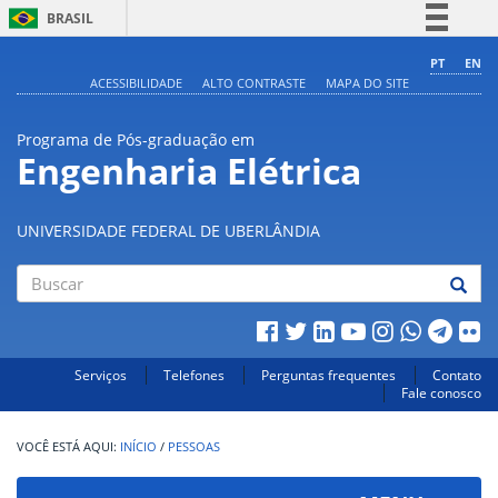
BRASIL
Simplifique!
PT
EN
ACESSIBILIDADE
ALTO CONTRASTE
MAPA DO SITE
Comunica BR
Participe
Programa de Pós-graduação em
Acesso à informação
Engenharia Elétrica
Legislação
Canais
UNIVERSIDADE FEDERAL DE UBERLÂNDIA
Buscar
Serviços
Telefones
Perguntas frequentes
Contato
Fale conosco
INÍCIO
/
PESSOAS