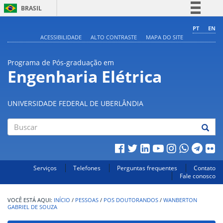
BRASIL
Simplifique!
PT
EN
ACESSIBILIDADE
ALTO CONTRASTE
MAPA DO SITE
Comunica BR
Participe
Programa de Pós-graduação em
Acesso à informação
Engenharia Elétrica
Legislação
Canais
UNIVERSIDADE FEDERAL DE UBERLÂNDIA
Buscar
Serviços
Telefones
Perguntas frequentes
Contato
Fale conosco
INÍCIO
/
PESSOAS
/
POS DOUTORANDOS
/
WANBERTON
GABRIEL DE SOUZA