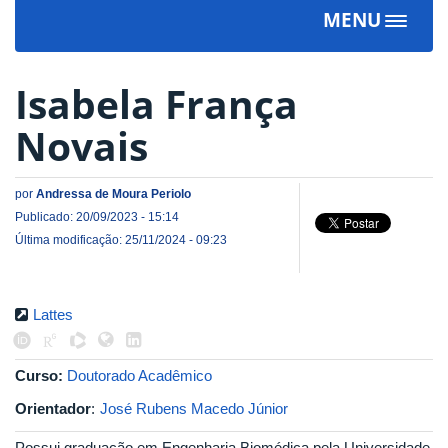
MENU
Toggle
navigat
Isabela França
Novais
por
Andressa de Moura Periolo
Publicado: 20/09/2023 - 15:14
Última modificação: 25/11/2024 - 09:23
Lattes
Curso:
Doutorado Acadêmico
Orientador
:
José Rubens Macedo Júnior
Possui graduação em Engenharia Biomédica pela Universidade