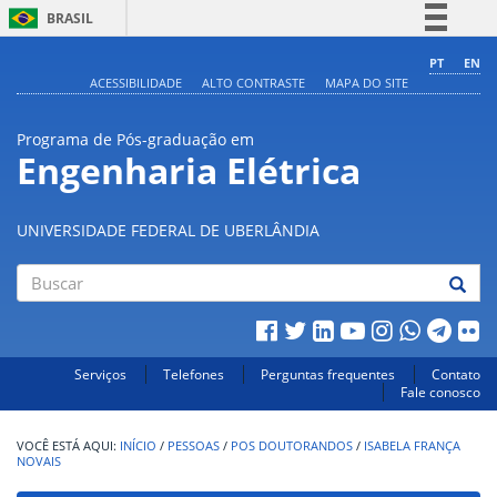
BRASIL
Simplifique!
PT
EN
ACESSIBILIDADE
ALTO CONTRASTE
MAPA DO SITE
Comunica BR
Participe
Programa de Pós-graduação em
Acesso à informação
Engenharia Elétrica
Legislação
Canais
UNIVERSIDADE FEDERAL DE UBERLÂNDIA
Buscar
Serviços
Telefones
Perguntas frequentes
Contato
Fale conosco
INÍCIO
/
PESSOAS
/
POS DOUTORANDOS
/
ISABELA FRANÇA
NOVAIS