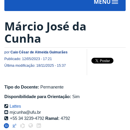
MENU
Toggle
navigat
Márcio José da
Cunha
por
Caio César de Almeida Guimarães
Publicado: 12/05/2023 - 17:21
Última modificação: 18/11/2025 - 15:37
Tipo do Docente:
Permanente
Disponibilidade para Orientação:
Sim
Lattes
mjcunha@ufu.br
+55 34 3239-4792
Ramal:
4792