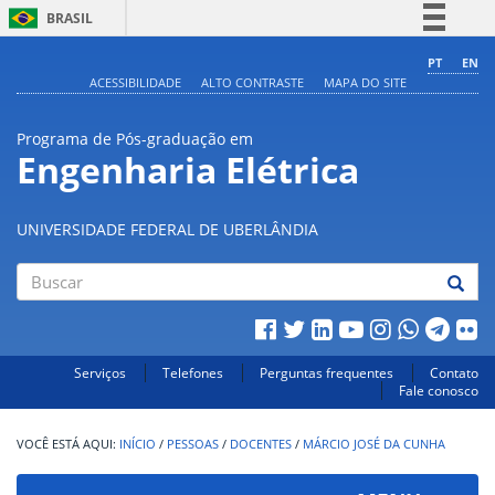
BRASIL
Simplifique!
PT
EN
ACESSIBILIDADE
ALTO CONTRASTE
MAPA DO SITE
Comunica BR
Participe
Programa de Pós-graduação em
Acesso à informação
Engenharia Elétrica
Legislação
Canais
UNIVERSIDADE FEDERAL DE UBERLÂNDIA
Buscar
Serviços
Telefones
Perguntas frequentes
Contato
Fale conosco
INÍCIO
/
PESSOAS
/
DOCENTES
/
MÁRCIO JOSÉ DA CUNHA