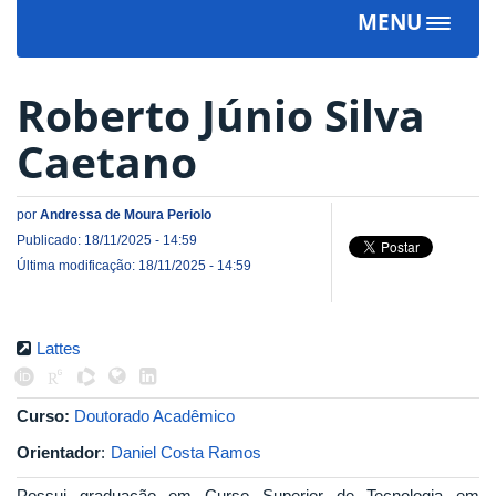
MENU
Toggle
navigat
Roberto Júnio Silva
Caetano
por
Andressa de Moura Periolo
Publicado: 18/11/2025 - 14:59
Última modificação: 18/11/2025 - 14:59
Lattes
Curso:
Doutorado Acadêmico
Orientador
:
Daniel Costa Ramos
Possui graduação em Curso Superior de Tecnologia em