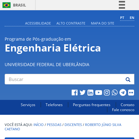
BRASIL
Simplifique!
PT
EN
ACESSIBILIDADE
ALTO CONTRASTE
MAPA DO SITE
Comunica BR
Participe
Programa de Pós-graduação em
Acesso à informação
Engenharia Elétrica
Legislação
Canais
UNIVERSIDADE FEDERAL DE UBERLÂNDIA
Buscar
Serviços
Telefones
Perguntas frequentes
Contato
Fale conosco
INÍCIO
/
PESSOAS
/
DISCENTES
/
ROBERTO JÚNIO SILVA
CAETANO