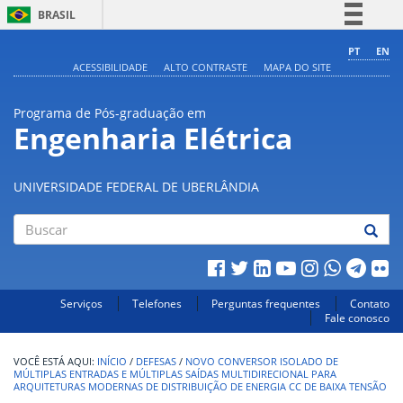
BRASIL
Simplifique!
PT
EN
ACESSIBILIDADE
ALTO CONTRASTE
MAPA DO SITE
Comunica BR
Participe
Programa de Pós-graduação em
Acesso à informação
Engenharia Elétrica
Legislação
Canais
UNIVERSIDADE FEDERAL DE UBERLÂNDIA
Buscar
Serviços
Telefones
Perguntas frequentes
Contato
Fale conosco
INÍCIO
/
DEFESAS
/
NOVO CONVERSOR ISOLADO DE
MÚLTIPLAS ENTRADAS E MÚLTIPLAS SAÍDAS MULTIDIRECIONAL PARA
ARQUITETURAS MODERNAS DE DISTRIBUIÇÃO DE ENERGIA CC DE BAIXA TENSÃO