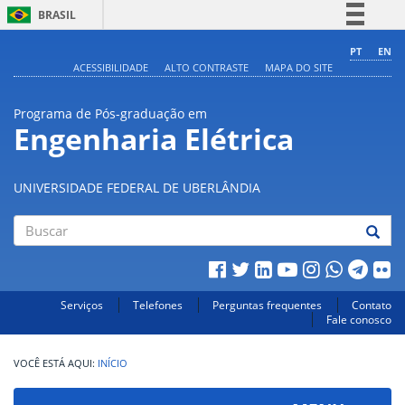
BRASIL
Simplifique!
PT
EN
ACESSIBILIDADE
ALTO CONTRASTE
MAPA DO SITE
Comunica BR
Participe
Programa de Pós-graduação em
Acesso à informação
Engenharia Elétrica
Legislação
Canais
UNIVERSIDADE FEDERAL DE UBERLÂNDIA
Buscar
Serviços
Telefones
Perguntas frequentes
Contato
Fale conosco
INÍCIO