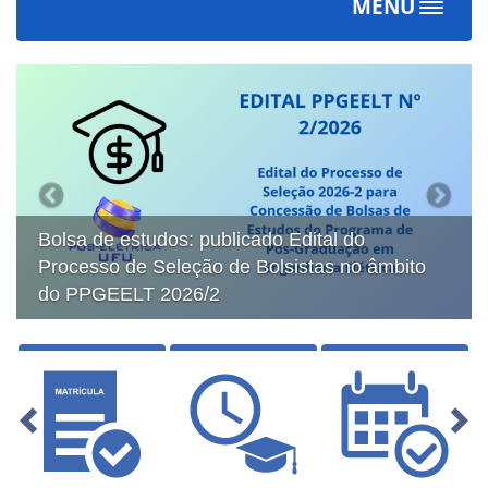
MENU
Toggle
navigat
Previous
Next
tudos: publicado Edital do
Ingresso: publi
 Seleção de Bolsistas no âmbito
Seleção de in
T 2026/2
segundo semes