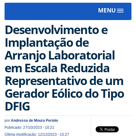
MENU
Toggle
navigat
Desenvolvimento e
Implantação de
Arranjo Laboratorial
em Escala Reduzida
Representativo de um
Gerador Eólico do Tipo
DFIG
por
Andressa de Moura Periolo
Publicado: 27/10/2023 - 10:21
Última modificação: 12/12/2023 - 15:27