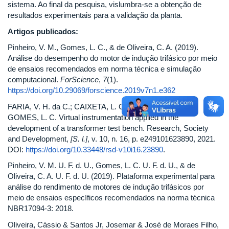
sistema. Ao final da pesquisa, vislumbra-se a obtenção de
resultados experimentais para a validação da planta.
Artigos publicados:
Pinheiro, V. M., Gomes, L. C., & de Oliveira, C. A. (2019).
Análise do desempenho do motor de indução trifásico por meio
de ensaios recomendados em norma técnica e simulação
computacional.
ForScience
,
7
(1).
https://doi.org/10.29069/forscience.2019v7n1.e362
FARIA, V. H. da C.; CAIXETA, L. C. .; RAMOS, G. E. O.;
GOMES, L. C. Virtual instrumentation applied in the
development of a transformer test bench. Research, Society
and Development,
[S. l.]
, v. 10, n. 16, p. e249101623890, 2021.
DOI:
https://doi.org/10.33448/rsd-v10i16.23890
.
Pinheiro, V. M. U. F. d. U., Gomes, L. C. U. F. d. U., & de
Oliveira, C. A. U. F. d. U. (2019). Plataforma experimental para
análise do rendimento de motores de indução trifásicos por
meio de ensaios específicos recomendados na norma técnica
NBR17094-3: 2018.
Oliveira, Cássio & Santos Jr, Josemar & José de Moraes Filho,