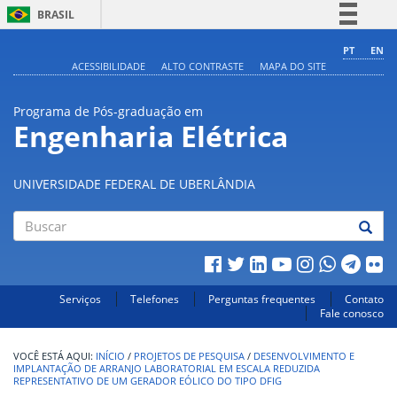
BRASIL
Simplifique!
PT
EN
ACESSIBILIDADE
ALTO CONTRASTE
MAPA DO SITE
Comunica BR
Participe
Programa de Pós-graduação em
Acesso à informação
Engenharia Elétrica
Legislação
Canais
UNIVERSIDADE FEDERAL DE UBERLÂNDIA
Buscar
Serviços
Telefones
Perguntas frequentes
Contato
Fale conosco
INÍCIO
/
PROJETOS DE PESQUISA
/
DESENVOLVIMENTO E
IMPLANTAÇÃO DE ARRANJO LABORATORIAL EM ESCALA REDUZIDA
REPRESENTATIVO DE UM GERADOR EÓLICO DO TIPO DFIG