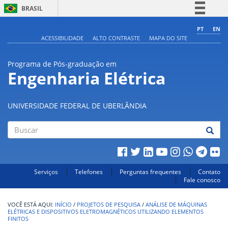
BRASIL
Simplifique!
PT
EN
ACESSIBILIDADE
ALTO CONTRASTE
MAPA DO SITE
Comunica BR
Participe
Programa de Pós-graduação em
Acesso à informação
Engenharia Elétrica
Legislação
Canais
UNIVERSIDADE FEDERAL DE UBERLÂNDIA
Buscar
Serviços
Telefones
Perguntas frequentes
Contato
Fale conosco
INÍCIO
/
PROJETOS DE PESQUISA
/
ANÁLISE DE MÁQUINAS
ELÉTRICAS E DISPOSITIVOS ELETROMAGNÉTICOS UTILIZANDO ELEMENTOS
FINITOS