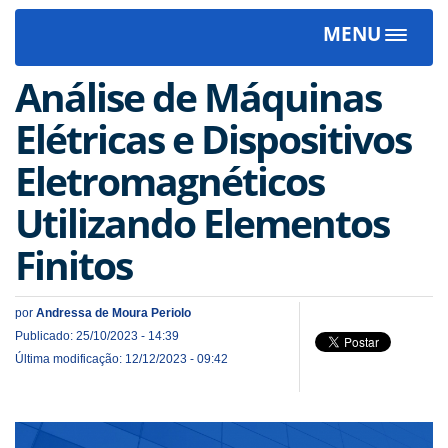
MENU
Toggle
navigat
Análise de Máquinas
Elétricas e Dispositivos
Eletromagnéticos
Utilizando Elementos
Finitos
por
Andressa de Moura Periolo
Publicado: 25/10/2023 - 14:39
Última modificação: 12/12/2023 - 09:42