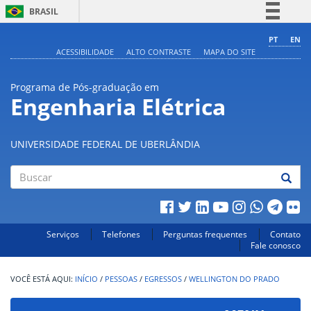
BRASIL
Simplifique!
PT
EN
ACESSIBILIDADE
ALTO CONTRASTE
MAPA DO SITE
Comunica BR
Participe
Programa de Pós-graduação em
Acesso à informação
Engenharia Elétrica
Legislação
Canais
UNIVERSIDADE FEDERAL DE UBERLÂNDIA
Buscar
Serviços
Telefones
Perguntas frequentes
Contato
Fale conosco
INÍCIO
/
PESSOAS
/
EGRESSOS
/
WELLINGTON DO PRADO