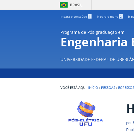
BRASIL
Ir para o conteúdo
1
Ir para o menu
2
Ir p
Programa de Pós-graduação em
Engenharia E
UNIVERSIDADE FEDERAL DE UBERLÂ
INÍCIO
/
PESSOAS
/
EGRESSO
H
por
Publ