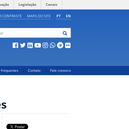
mação
Legislação
Canais
O CONTRASTE
MAPA DO SITE
PT
EN
 frequentes
Contato
Fale conosco
es