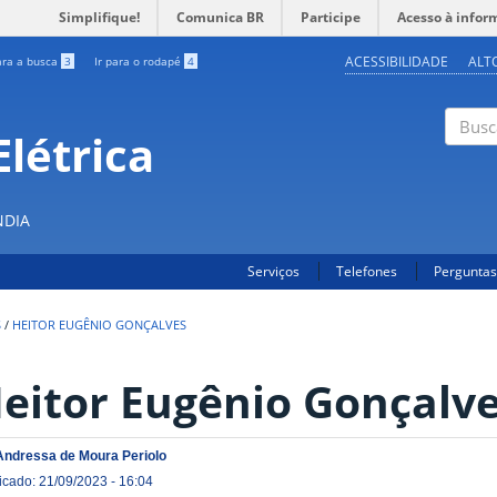
Simplifique!
Comunica BR
Participe
Acesso à infor
ACESSIBILIDADE
ALT
ara a busca
3
Ir para o rodapé
4
létrica
Buscar
NDIA
Serviços
Telefones
Perguntas
S
/
HEITOR EUGÊNIO GONÇALVES
eitor Eugênio Gonçalv
Andressa de Moura Periolo
icado: 21/09/2023 - 16:04