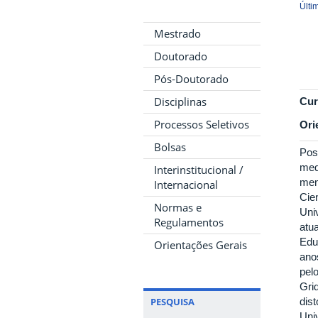
Últi
Mestrado
Doutorado
Pós-Doutorado
Disciplinas
Cur
Processos Seletivos
Ori
Bolsas
Pos
med
Interinstitucional /
men
Internacional
Cie
Normas e
Uni
Regulamentos
atu
Edu
Orientações Gerais
ano
pel
Gri
PESQUISA
dis
Uni