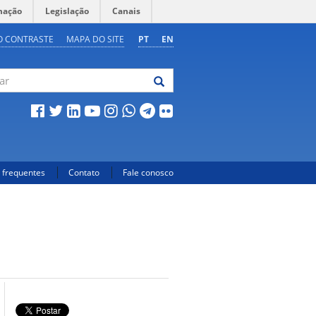
mação
Legislação
Canais
O CONTRASTE
MAPA DO SITE
PT
EN
 frequentes
Contato
Fale conosco