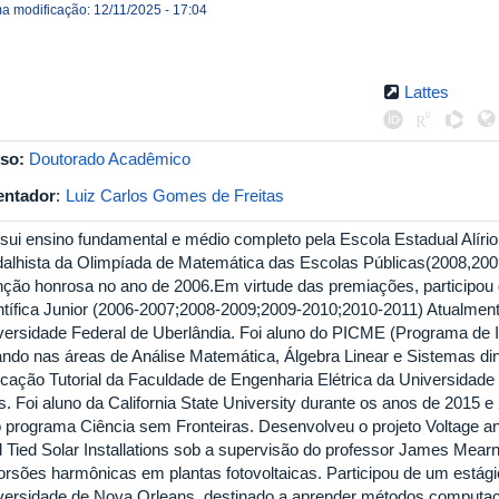
ma modificação: 12/11/2025 - 17:04
Lattes
so:
Doutorado Acadêmico
entador
:
Luiz Carlos Gomes de Freitas
sui ensino fundamental e médio completo pela Escola Estadual Alírio 
alhista da Olimpíada de Matemática das Escolas Públicas(2008,200
ção honrosa no ano de 2006.Em virtude das premiações, participou 
ntífica Junior (2006-2007;2008-2009;2009-2010;2010-2011) Atualment
versidade Federal de Uberlândia. Foi aluno do PICME (Programa de In
ando nas áreas de Análise Matemática, Álgebra Linear e Sistemas 
cação Tutorial da Faculdade de Engenharia Elétrica da Universidade 
s. Foi aluno da California State University durante os anos de 2015
o programa Ciência sem Fronteiras. Desenvolveu o projeto Voltage an
d Tied Solar Installations sob a supervisão do professor James Mear
torsões harmônicas em plantas fotovoltaicas. Participou de um está
versidade de Nova Orleans, destinado a aprender métodos computac