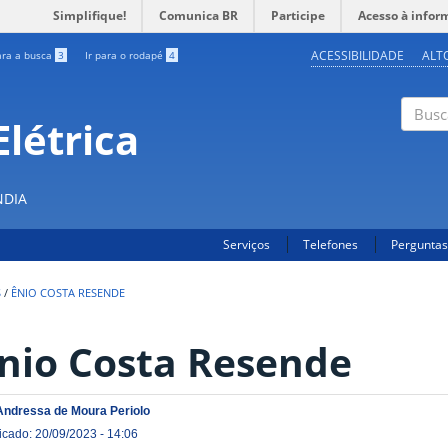
Simplifique!
Comunica BR
Participe
Acesso à infor
ACESSIBILIDADE
ALT
ara a busca
3
Ir para o rodapé
4
létrica
Buscar
NDIA
Serviços
Telefones
Perguntas
S
/
ÊNIO COSTA RESENDE
nio Costa Resende
Andressa de Moura Periolo
icado: 20/09/2023 - 14:06