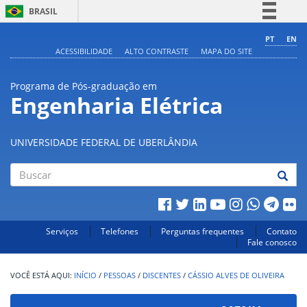
BRASIL
Simplifique!
PT
EN
ACESSIBILIDADE
ALTO CONTRASTE
MAPA DO SITE
Comunica BR
Participe
Programa de Pós-graduação em
Acesso à informação
Engenharia Elétrica
Legislação
Canais
UNIVERSIDADE FEDERAL DE UBERLÂNDIA
Buscar
Serviços
Telefones
Perguntas frequentes
Contato
Fale conosco
INÍCIO
/
PESSOAS
/
DISCENTES
/
CÁSSIO ALVES DE OLIVEIRA