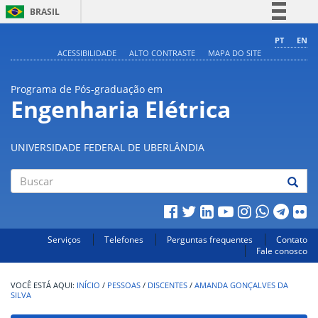
BRASIL
Simplifique!
PT
EN
ACESSIBILIDADE
ALTO CONTRASTE
MAPA DO SITE
Comunica BR
Participe
Programa de Pós-graduação em
Acesso à informação
Engenharia Elétrica
Legislação
Canais
UNIVERSIDADE FEDERAL DE UBERLÂNDIA
Buscar
Serviços
Telefones
Perguntas frequentes
Contato
Fale conosco
INÍCIO
/
PESSOAS
/
DISCENTES
/
AMANDA GONÇALVES DA
SILVA