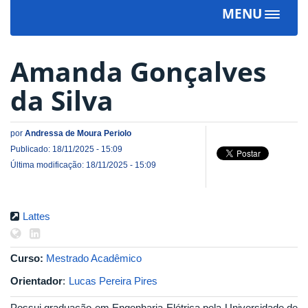
MENU
Toggle
navigat
Amanda Gonçalves
da Silva
por
Andressa de Moura Periolo
Publicado: 18/11/2025 - 15:09
Última modificação: 18/11/2025 - 15:09
Lattes
Curso:
Mestrado Acadêmico
Orientador
:
Lucas Pereira Pires
Possui graduação em Engenharia Elétrica pela Universidade de