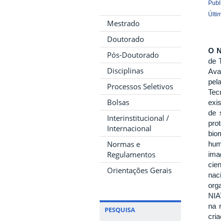
Publ
Últi
Mestrado
Doutorado
O 
Pós-Doutorado
de 
Disciplinas
Ava
pel
Processos Seletivos
Tec
Bolsas
exi
de 
Interinstitucional /
pro
Internacional
bio
Normas e
hum
Regulamentos
ima
cie
Orientações Gerais
nac
org
NIA
na 
PESQUISA
cri