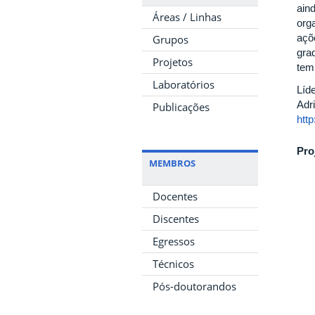
ain
Áreas / Linhas
org
açõ
Grupos
gra
Projetos
tem
Laboratórios
Líd
Adr
Publicações
htt
Pro
MEMBROS
Docentes
Discentes
Egressos
Técnicos
Pós-doutorandos