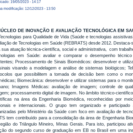
icado: 19/05/2023 - 14:17
ma modificação: 12/12/2023 - 13:50
NÚCLEO DE INOVAÇÃO E AVALIAÇÃO TECNOLÓGICA EM SAÚ
Tecnologias para Qualidade de Vida (Saúde e tecnologias assistiva
liação de Tecnologias em Saúde (REBRATS) desde 2012. Destaca-se 
a sua atuação técnica-científica, social e administrativa, com traba
nologias em Saúde: avaliar e comparar o desempenho técnico 
stentes; Processamento de Sinais Biomédicos: desenvolver e utiliza
sinais visando a modelagem e análise de sistemas biológicos; Te
tocolos que possibilitem a tomada de decisão bem como o mon
médicas; Biomecânica: desenvolver e utilizar sistemas para o mon
ano; Imagens Médicas: avaliação de imagem; controle de qual
gem; processamento digital de imagem. No âmbito técnico-científi
ntíficas na área da Engenharia Biomédica, reconhecidas por m
ionais e internacionais. O grupo tem organizado e participado 
anizadas pelo Ministério da Saúde com foco em avaliação de tecno
TS tem contribuído para a consolidação da área de Engenharia Biom
região do Triângulo Mineiro, Minas Gerais. Para isto, participou 
ação do segundo curso de graduação em EB no Brasil em uma insti