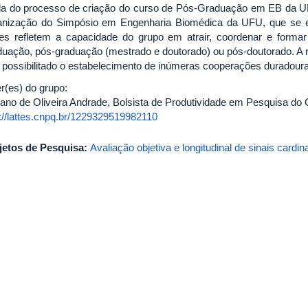
da do processo de criação do curso de Pós-Graduação em EB da U
anização do Simpósio em Engenharia Biomédica da UFU, que se en
es refletem a capacidade do grupo em atrair, coordenar e forma
duação, pós-graduação (mestrado e doutorado) ou pós-doutorado. A
 possibilitado o estabelecimento de inúmeras cooperações duradouras
er(es) do grupo:
iano de Oliveira Andrade, Bolsista de Produtividade em Pesquisa do
p://lattes.cnpq.br/1229329519982110
jetos de Pesquisa:
Avaliação objetiva e longitudinal de sinais cardi