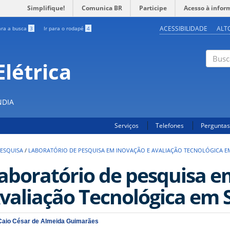
Simplifique!
Comunica BR
Participe
Acesso à infor
ACESSIBILIDADE
ALT
ara a busca
3
Ir para o rodapé
4
létrica
Buscar
NDIA
Serviços
Telefones
Perguntas
ESQUISA
/
LABORATÓRIO DE PESQUISA EM INOVAÇÃO E AVALIAÇÃO TECNOLÓGICA EM
aboratório de pesquisa e
valiação Tecnológica em 
Caio César de Almeida Guimarães