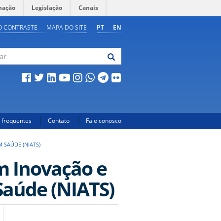
mação
Legislação
Canais
O CONTRASTE
MAPA DO SITE
PT
EN
 frequentes
Contato
Fale conosco
 SAÚDE (NIATS)
m Inovação e
Saúde (NIATS)