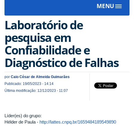
MENU
Toggle
navigat
Laboratório de
pesquisa em
Confiabilidade e
Diagnóstico de Falhas
por
Caio César de Almeida Guimarães
Publicado: 19/05/2023 - 14:14
Última modificação: 12/12/2023 - 11:07
Líder(es) do grupo:
Hélder de Paula -
http://lattes.cnpq.br/1659484189549890