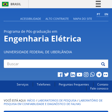
BRASIL
Simplifique!
PT
EN
ACESSIBILIDADE
ALTO CONTRASTE
MAPA DO SITE
Comunica BR
Participe
Programa de Pós-graduação em
Acesso à informação
Engenharia Elétrica
Legislação
Canais
UNIVERSIDADE FEDERAL DE UBERLÂNDIA
Buscar
Serviços
Telefones
Perguntas frequentes
Contato
Fale conosco
INÍCIO
/
LABORATORIOS DE PESQUISA
/
LABORATÓRIO DE
PESQUISA EM CONFIABILIDADE E DIAGNÓSTICO DE FALHAS