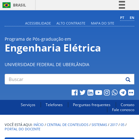
BRASIL
Simplifique!
PT
EN
ACESSIBILIDADE
ALTO CONTRASTE
MAPA DO SITE
Comunica BR
Participe
Programa de Pós-graduação em
Acesso à informação
Engenharia Elétrica
Legislação
Canais
UNIVERSIDADE FEDERAL DE UBERLÂNDIA
Buscar
Serviços
Telefones
Perguntas frequentes
Contato
Fale conosco
INÍCIO
/
CENTRAL DE CONTEUDOS
/
SISTEMAS
/
2017
/
05
/
PORTAL DO DOCENTE