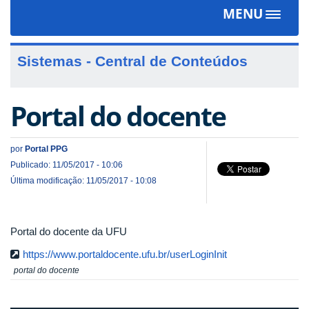
MENU
Toggle
navigat
Sistemas - Central de Conteúdos
Portal do docente
por
Portal PPG
Publicado: 11/05/2017 - 10:06
Última modificação: 11/05/2017 - 10:08
Portal do docente da UFU
https://www.portaldocente.ufu.br/userLoginInit
portal do docente