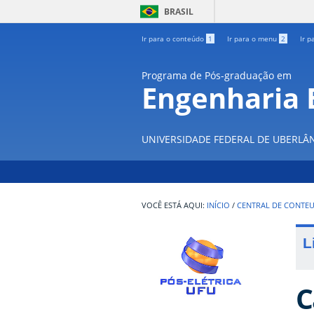
BRASIL
Ir para o conteúdo
1
Ir para o menu
2
Ir p
Programa de Pós-graduação em
Engenharia E
UNIVERSIDADE FEDERAL DE UBERLÂ
INÍCIO
/
CENTRAL DE CONTE
L
C