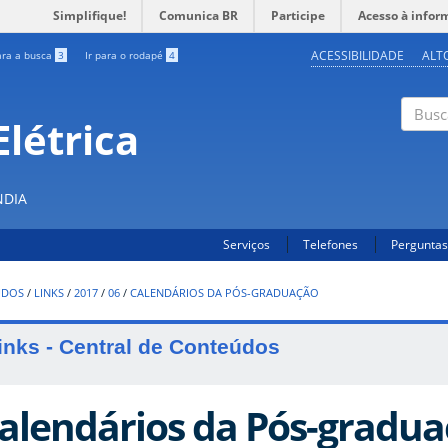
Simplifique!
Comunica BR
Participe
Acesso à infor
ACESSIBILIDADE
ALT
ara a busca
3
Ir para o rodapé
4
létrica
Buscar
NDIA
Serviços
Telefones
Perguntas
UDOS
/
LINKS
/
2017
/
06
/
CALENDÁRIOS DA PÓS-GRADUAÇÃO
inks - Central de Conteúdos
alendários da Pós-gradu