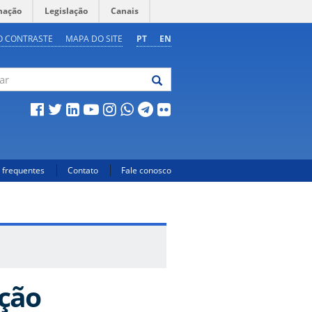
mação
Legislação
Canais
O CONTRASTE
MAPA DO SITE
PT
EN
 frequentes
Contato
Fale conosco
ação