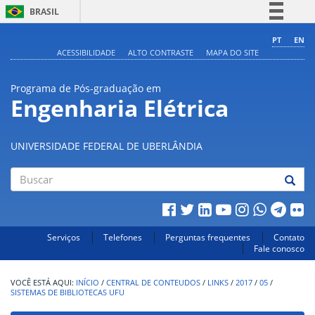
BRASIL
Simplifique!
PT
EN
ACESSIBILIDADE
ALTO CONTRASTE
MAPA DO SITE
Comunica BR
Participe
Programa de Pós-graduação em
Acesso à informação
Engenharia Elétrica
Legislação
Canais
UNIVERSIDADE FEDERAL DE UBERLÂNDIA
Buscar
Serviços
Telefones
Perguntas frequentes
Contato
Fale conosco
INÍCIO
/
CENTRAL DE CONTEUDOS
/
LINKS
/
2017
/
05
/
SISTEMAS DE BIBLIOTECAS UFU