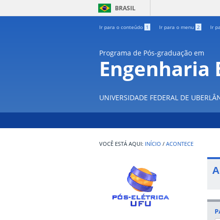
BRASIL
Ir para o conteúdo
1
Ir para o menu
2
Ir p
Programa de Pós-graduação em
Engenharia E
UNIVERSIDADE FEDERAL DE UBERLÂ
INÍCIO
/
ACONTECE
A
P