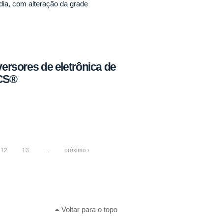
dia, com alteração da grade
versores de eletrônica de
ECS®
12
13
…
próximo ›
Voltar para o topo