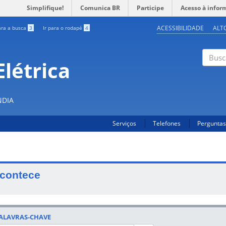
Simplifique!
Comunica BR
Participe
Acesso à infor
ACESSIBILIDADE
ALT
ara a busca
3
Ir para o rodapé
4
létrica
Buscar
NDIA
Serviços
Telefones
Perguntas
contece
ALAVRAS-CHAVE