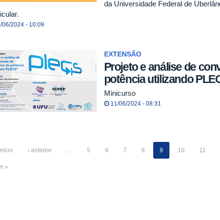
da Universidade Federal de Uberlân
icular.
/06/2024 - 10:09
EXTENSÃO
Projeto e análise de con
potência utilizando PL
Minicurso
11/06/2024 - 08:31
início
‹ anterior
…
5
6
7
8
9
10
11
im »