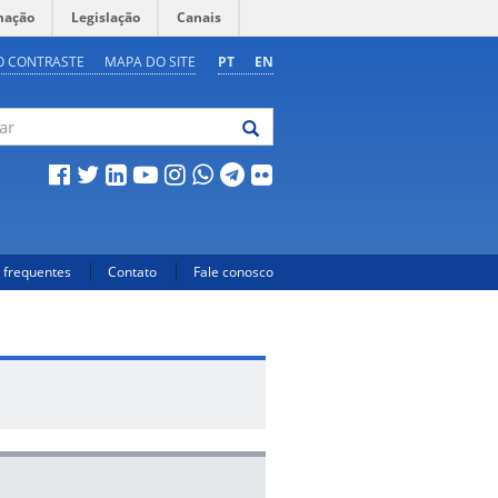
mação
Legislação
Canais
O CONTRASTE
MAPA DO SITE
PT
EN
 frequentes
Contato
Fale conosco