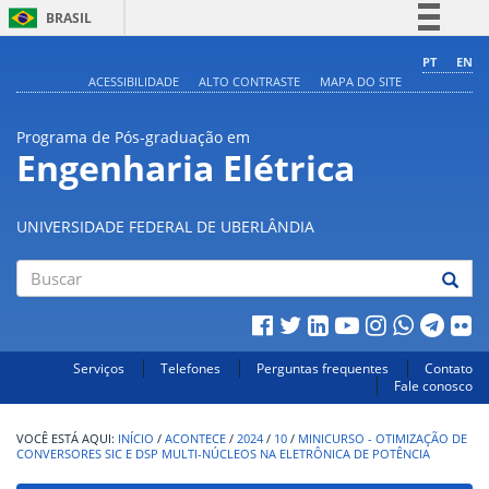
BRASIL
Simplifique!
PT
EN
ACESSIBILIDADE
ALTO CONTRASTE
MAPA DO SITE
Comunica BR
Participe
Programa de Pós-graduação em
Acesso à informação
Engenharia Elétrica
Legislação
Canais
UNIVERSIDADE FEDERAL DE UBERLÂNDIA
Buscar
Serviços
Telefones
Perguntas frequentes
Contato
Fale conosco
INÍCIO
/
ACONTECE
/
2024
/
10
/
MINICURSO - OTIMIZAÇÃO DE
CONVERSORES SIC E DSP MULTI-NÚCLEOS NA ELETRÔNICA DE POTÊNCIA