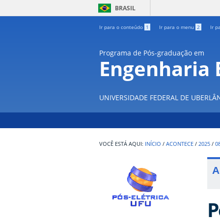
BRASIL
Ir para o conteúdo
1
Ir para o menu
2
Ir p
Programa de Pós-graduação em
Engenharia E
UNIVERSIDADE FEDERAL DE UBERLÂ
INÍCIO
/
ACONTECE
/
2025
/
0
A
P