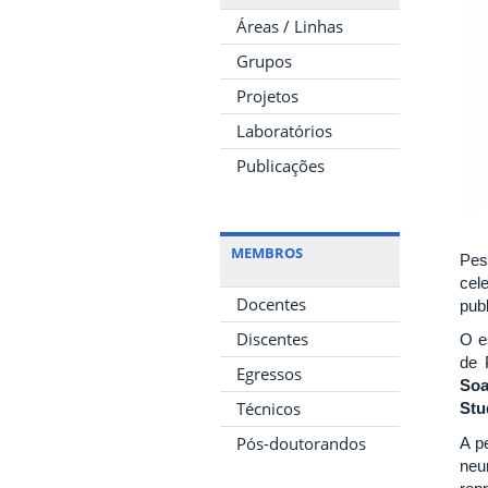
Áreas / Linhas
Grupos
Projetos
Laboratórios
Publicações
MEMBROS
Pes
cel
Docentes
pub
Discentes
O e
de 
Egressos
Soa
Técnicos
Stu
Pós-doutorandos
A p
neu