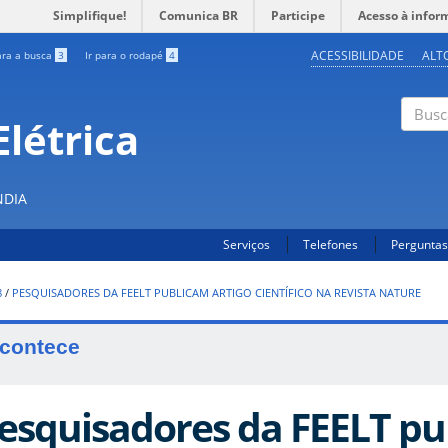
Simplifique!
Comunica BR
Participe
Acesso à infor
ACESSIBILIDADE
ALT
ara a busca
3
Ir para o rodapé
4
létrica
Buscar
NDIA
Serviços
Telefones
Perguntas
8
/
PESQUISADORES DA FEELT PUBLICAM ARTIGO CIENTÍFICO NA REVISTA NATURE
contece
esquisadores da FEELT pu