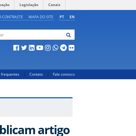
mação
Legislação
Canais
O CONTRASTE
MAPA DO SITE
PT
EN
 frequentes
Contato
Fale conosco
blicam artigo