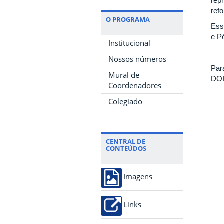
rep
ref
O PROGRAMA
Ess
e P
Institucional
Nossos números
Para
Mural de
DO
Coordenadores
Colegiado
CENTRAL DE
CONTEÚDOS
Imagens
Links