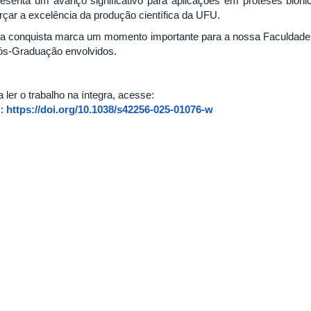
resenta um avanço significativo para aplicações em próteses biônic
orçar a excelência da produção científica da UFU.
a conquista marca um momento importante para a nossa Faculdade
ós-Graduação envolvidos.
 ler o trabalho na íntegra, acesse:
I:
https://doi.org/10.1038/s42256-025-01076-w