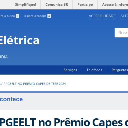
Simplifique!
Comunica BR
Participe
Acesso à infor
ACESSIBILIDADE
ALT
ara a busca
3
Ir para o rodapé
4
létrica
Buscar
NDIA
Serviços
Telefones
Perguntas
3
/
PPGEELT NO PRÊMIO CAPES DE TESE 2024
contece
PGEELT no Prêmio Capes d