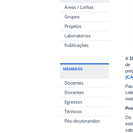
Áreas / Linhas
Grupos
Projetos
Laboratórios
Publicações
A
1
de 
MEMBROS
pro
(C
Docentes
Par
Discentes
cri
met
Egressos
Pre
Técnicos
Os 
Pós-doutorandos
est
val