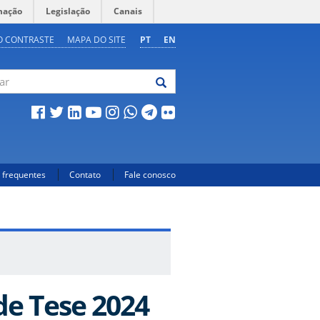
mação
Legislação
Canais
O CONTRASTE
MAPA DO SITE
PT
EN
 frequentes
Contato
Fale conosco
e Tese 2024