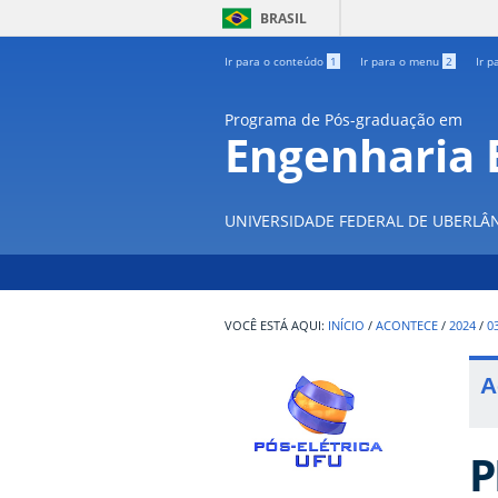
BRASIL
Ir para o conteúdo
1
Ir para o menu
2
Ir p
Programa de Pós-graduação em
Engenharia E
UNIVERSIDADE FEDERAL DE UBERLÂ
INÍCIO
/
ACONTECE
/
2024
/
0
A
P