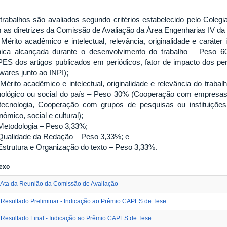
trabalhos são avaliados segundo critérios estabelecido pelo Cole
 as diretrizes da Comissão de Avaliação da Área Engenharias IV d
érito acadêmico e intelectual, relevância, originalidade e caráter 
nica alcançada durante o desenvolvimento do trabalho – Pes
ES dos artigos publicados em periódicos, fator de impacto dos peri
twares junto ao INPI);
érito acadêmico e intelectual, originalidade e relevância do trabalh
nológico ou social do país – Peso 30% (Cooperação com empresas d
tecnologia, Cooperação com grupos de pesquisas ou instituições
ômico, social e cultural);
etodologia – Peso 3,33%;
ualidade da Redação – Peso 3,33%; e
strutura e Organização do texto – Peso 3,33%.
exo
Ata da Reunião da Comissão de Avaliação
Resultado Preliminar - Indicação ao Prêmio CAPES de Tese
Resultado Final - Indicação ao Prêmio CAPES de Tese