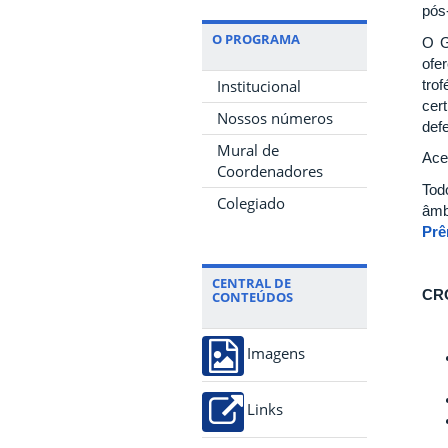
pós
O PROGRAMA
O G
ofe
tro
Institucional
cer
Nossos números
def
Mural de
Ace
Coordenadores
Tod
Colegiado
âmb
Prê
CENTRAL DE
CR
CONTEÚDOS
Imagens
Links