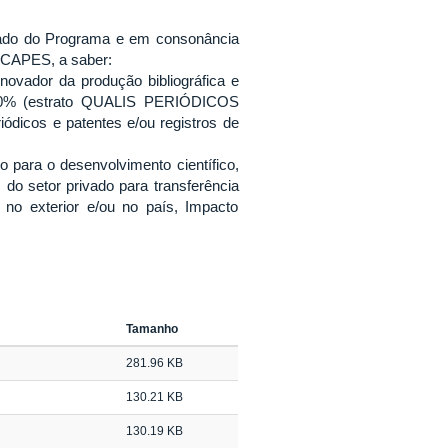
giado do Programa e em consonância
a CAPES, a saber:
inovador da produção bibliográfica e
o 60% (estrato QUALIS PERIÓDICOS
ódicos e patentes e/ou registros de
o para o desenvolvimento científico,
o setor privado para transferência
 no exterior e/ou no país, Impacto
Tamanho
281.96 KB
130.21 KB
130.19 KB