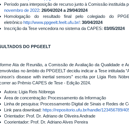
Período para interposição de recurso junto à Comissão instituída 
novembro de 2022
:
26/04/2024 a 29/04/2024
Homologação do resultado final pelo colegiado do PPG
eletrônico
http://www.ppgeelt.feelt.ufu.br/
:
30/04/2024
Inscrição da Tese vencedora no sistema da CAPES:
03/05/2024
SULTADOS DO PPGEELT
forme Ata de Reunião, a Comissão de Avaliação da Qualidade e A
envolvidas no âmbito do PPGEELT decidiu indicar a Tese intitulada “A
kinson's disease with inertial sensors” escrita por Lígia Reis N
correr ao Prêmio CAPES de Tese - Edição 2024.
Autora: Lígia Reis Nóbrega
Área de concentração: Processamento da Informação
Linha de pesquisa: Processamento Digital de Sinais e Redes de
Link para download:
https://repositorio.ufu.br/handle/123456789/4
Orientador: Prof. Dr. Adriano de Oliveira Andrade
Coorientador: Prof. Dr. Adriano Alves Pereira