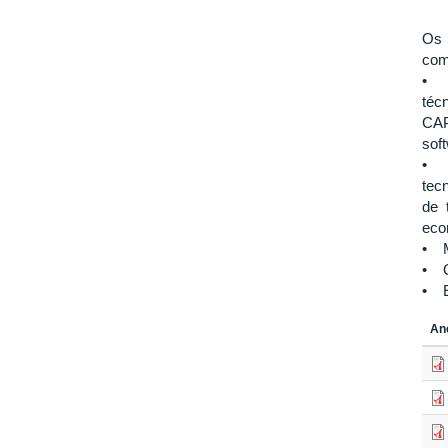
Os 
com
• M
téc
CAP
sof
• M
tec
de 
econ
• M
• Q
• E
An