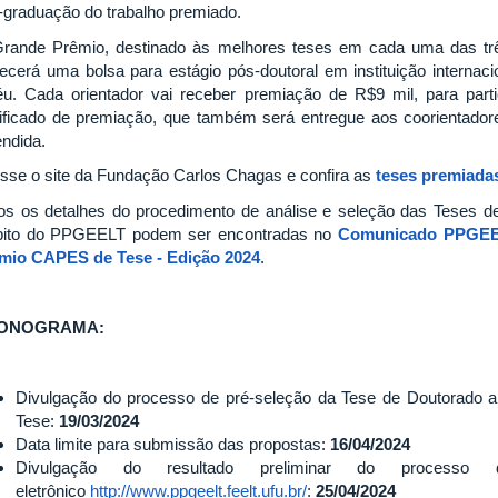
-graduação do trabalho premiado.
rande Prêmio, destinado às melhores teses em cada uma das tr
recerá uma bolsa para estágio pós-doutoral em instituição internaci
féu. Cada orientador vai receber premiação de R$9 mil, para parti
tificado de premiação, que também será entregue aos coorientador
endida.
sse o site da Fundação Carlos Chagas e confira as
teses premiadas
os os detalhes do procedimento de análise e seleção das Teses 
ito do PPGEELT podem ser encontradas no
Comunicado PPGEEL
mio CAPES de Tese - Edição 2024
.
ONOGRAMA:
Divulgação do processo de pré-seleção da Tese de Doutorado 
Tese:
19/03/2024
Data limite para submissão das propostas:
16/04/2024
Divulgação do resultado preliminar do processo 
eletrônico
http://www.ppgeelt.feelt.ufu.br/
:
25
/04/2024