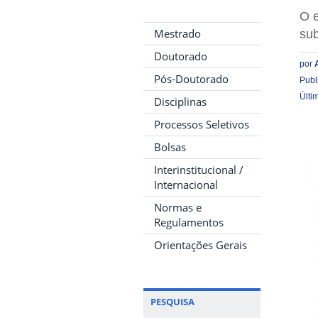
O e
Mestrado
sub
Doutorado
por
Pós-Doutorado
Publ
Últi
Disciplinas
Processos Seletivos
Bolsas
Interinstitucional /
Internacional
Normas e
Regulamentos
Orientações Gerais
PESQUISA