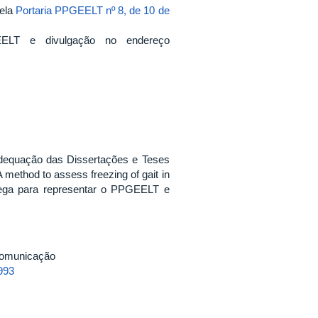
pela
Portaria PPGEELT nº 8, de 10 de
EELT e divulgação no endereço
dequação das Dissertações e Teses
 method to assess freezing of gait in
óbrega para representar o PPGEELT e
 Comunicação
0993